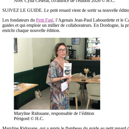
Avec Cylia Ceseral, co-autrice de l'édition 2026 © H.C.
SUIVEZ LE GUIDE. Le petit renard vient de sortir sa nouvelle édition 
Les fondateurs du
Petit Futé
, l’Agenais Jean-Paul Labourdette et le Ca
guides et qui emploie un millier de collaborateurs. En Dordogne, la p
enrichi chaque nouvelle édition.
Maryline Ridouane, responsable de l’édition
Périgord © H.C.
Maryline Ridouane, qui a repris le flambeau du guide au petit renard 