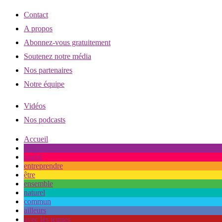
Contact
A propos
Abonnez-vous gratuitement
Soutenez notre média
Nos partenaires
Notre équipe
Vidéos
Nos podcasts
Accueil
aimé
inséré
entreprendre
être
ensemble
naturel
commun
ailleurs
avec les jeunes