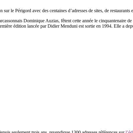
sur le Périgord avec des centaines d’adresses de sites, de restaurants 
rcassonnais Dominique Auzias, fêtent cette année le cinquantenaire de l
remière édition lancée par Didier Menduni est sortie en 1994. Elle a d
depuis seulement trois ans, revendique 1300 adresses références sur
l’éd