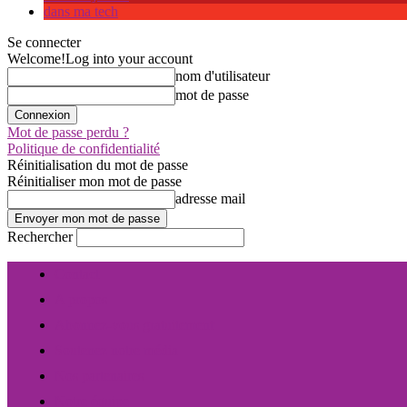
dans ma tech
Se connecter
Welcome!
Log into your account
nom d'utilisateur
mot de passe
Mot de passe perdu ?
Politique de confidentialité
Réinitialisation du mot de passe
Réinitialiser mon mot de passe
adresse mail
Rechercher
Contact
A propos
Abonnez-vous gratuitement
Soutenez notre média
Nos partenaires
Notre équipe