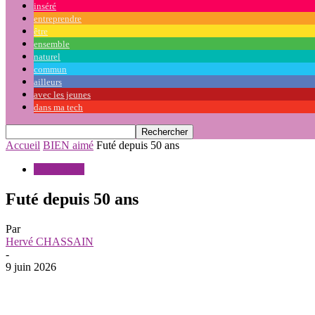
inséré
entreprendre
être
ensemble
naturel
commun
ailleurs
avec les jeunes
dans ma tech
Accueil
BIEN aimé
Futé depuis 50 ans
BIEN aimé
Futé depuis 50 ans
Par
Hervé CHASSAIN
-
9 juin 2026