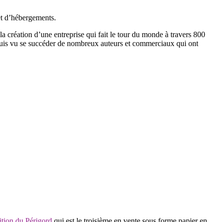
et d’hébergements.
a création d’une entreprise qui fait le tour du monde à travers 800
epuis vu se succéder de nombreux auteurs et commerciaux qui ont
ition du Périgord
qui est le troisième en vente sous forme papier en