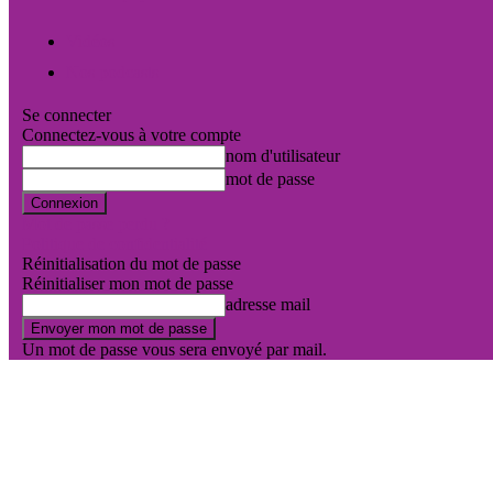
Vidéos
Nos podcasts
Se connecter
Connectez-vous à votre compte
nom d'utilisateur
mot de passe
Mot de passe perdu ?
Politique de confidentialité
Réinitialisation du mot de passe
Réinitialiser mon mot de passe
adresse mail
Un mot de passe vous sera envoyé par mail.