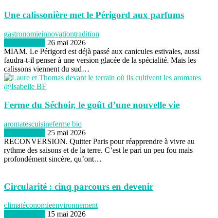
Une calissonière met le Périgord aux parfums
gastronomie
innovation
tradition
BIEN naturel
26 mai 2026
MIAM. Le Périgord est déjà passé aux canicules estivales, aussi
faudra-t-il penser à une version glacée de la spécialité. Mais les
calissons viennent du sud…
Ferme du Séchoir, le goût d’une nouvelle vie
aromates
cuisine
ferme bio
BIEN naturel
25 mai 2026
RECONVERSION. Quitter Paris pour réapprendre à vivre au
rythme des saisons et de la terre. C’est le pari un peu fou mais
profondément sincère, qu’ont…
Circularité : cinq parcours en devenir
climat
économie
environnement
BIEN naturel
15 mai 2026