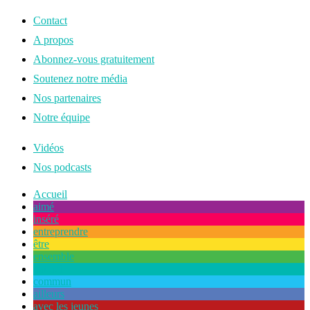
Contact
A propos
Abonnez-vous gratuitement
Soutenez notre média
Nos partenaires
Notre équipe
Vidéos
Nos podcasts
Accueil
aimé
inséré
entreprendre
être
ensemble
naturel
commun
ailleurs
avec les jeunes