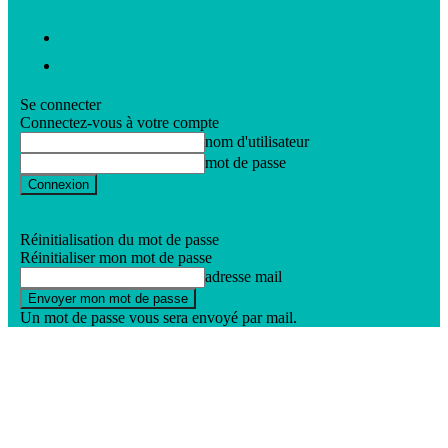
Vidéos
Nos podcasts
Se connecter
Connectez-vous à votre compte
nom d'utilisateur
mot de passe
Mot de passe perdu ?
Politique de confidentialité
Réinitialisation du mot de passe
Réinitialiser mon mot de passe
adresse mail
Un mot de passe vous sera envoyé par mail.