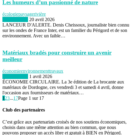
Les humeurs d’un passionné de nature
écologie
paysage
rivière
BIEN naturel
20 avril 2026
LANCEUR D'ALERTE. Denis Cheissoux, journaliste bien connu
sur les ondes de France Inter, est un familier du Périgord et de son
environnement. Avec un faible…
Matériaux bradés pour construire un avenir
meilleur
économie
environnement
travaux
BIEN naturel
1 avril 2026
ÉCONOMIE CIRCULAIRE. La 3e édition de La brocante aux
matériaux de Dordogne, ces vendredi 3 et samedi 4 avril, donne
l'occasion aux fournisseurs de matériaux…
1
2
3
...
17
Page 1 sur 17
Club des partenaires
C’est grâce aux partenariats croisés de nos soutiens économiques,
choisis dans une même attention au bien commun, que nous
pouvons proposer un accès libre et gratuit à BIEN en Périgord.