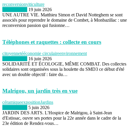
reconversion
viticulture
BIEN naturel
19 juin 2026
UNE AUTRE VIE. Matthieu Simon et David Notteghem se sont
associés pour reprendre le domaine de Combet, à Monbazillac : une
reconversion passion qui fusionne…
Téléphones et raquettes : collecte en cours
citoyenneté
économie circulaire
environnement
BIEN naturel
16 juin 2026
SOLIDARITÉ ET ÉCOLOGIE, MÊME COMBAT. Des collectes
solidaires sont organisées sous la houlette du SMD3 ce début d'été
avec un double objectif : faire du…
Malrigou, un jardin très en vue
céramique
exposition
Jardins
BIEN naturel
5 juin 2026
JARDIN DES ARTS. L'Hospice de Malrigou, à Saint-Jean
d'Estissac, ouvre ses portes pour la 22e année dans le cadre de la
23e édition de Rendez-vous…