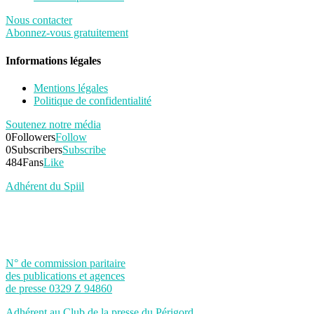
Nous contacter
Abonnez-vous gratuitement
Informations légales
Mentions légales
Politique de confidentialité
Soutenez notre média
0
Followers
Follow
0
Subscribers
Subscribe
484
Fans
Like
Adhérent du Spiil
N° de commission paritaire
des publications et agences
de presse 0329 Z 94860
Adhérent au Club de la presse du Périgord