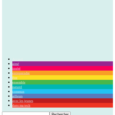
Accueil
aimé
inséré
entreprendre
être
ensemble
naturel
commun
ailleurs
avec les jeunes
dans ma tech