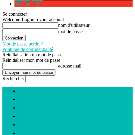
dans ma tech
Se connecter
Welcome!
Log into your account
nom d'utilisateur
mot de passe
Mot de passe perdu ?
Politique de confidentialité
Réinitialisation du mot de passe
Réinitialiser mon mot de passe
adresse mail
Rechercher
Contact
A propos
Abonnez-vous gratuitement
Soutenez notre média
Nos partenaires
Notre équipe