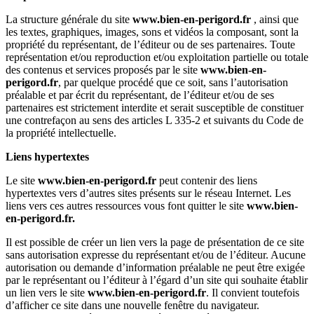
La structure générale du site
www.bien-en-perigord.fr
, ainsi que
les textes, graphiques, images, sons et vidéos la composant, sont la
propriété du représentant, de l’éditeur ou de ses partenaires. Toute
représentation et/ou reproduction et/ou exploitation partielle ou totale
des contenus et services proposés par le site
www.bien-en-
perigord.fr
, par quelque procédé que ce soit, sans l’autorisation
préalable et par écrit du représentant, de l’éditeur et/ou de ses
partenaires est strictement interdite et serait susceptible de constituer
une contrefaçon au sens des articles L 335-2 et suivants du Code de
la propriété intellectuelle.
Liens hypertextes
Le site
www.
bien-en-perigord
.fr
peut contenir des liens
hypertextes vers d’autres sites présents sur le réseau Internet. Les
liens vers ces autres ressources vous font quitter le site
www.
bien-
en-perigord
.fr.
Il est possible de créer un lien vers la page de présentation de ce site
sans autorisation expresse du représentant et/ou de l’éditeur. Aucune
autorisation ou demande d’information préalable ne peut être exigée
par le représentant ou l’éditeur à l’égard d’un site qui souhaite établir
un lien vers le site
www.
bien-en-perigord
.fr
. Il convient toutefois
d’afficher ce site dans une nouvelle fenêtre du navigateur.