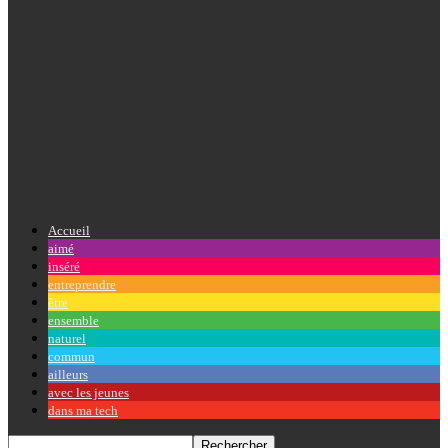
Accueil
aimé
inséré
entreprendre
être
ensemble
naturel
commun
ailleurs
avec les jeunes
dans ma tech