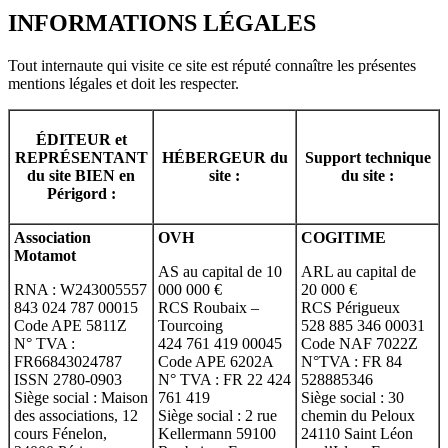
INFORMATIONS LÉGALES
Tout internaute qui visite ce site est réputé connaître les présentes
mentions légales et doit les respecter.
ÉDITEUR et
REPRÉSENTANT
HÉBERGEUR du
Support technique
du site BIEN en
site :
du site :
Périgord :
Association
OVH
COGITIME
Motamot
AS au capital de 10
ARL au capital de
RNA : W243005557
000 000 €
20 000 €
843 024 787 00015
RCS Roubaix –
RCS Périgueux
Code APE 5811Z
Tourcoing
528 885 346 00031
N° TVA :
424 761 419 00045
Code NAF 7022Z
FR66843024787
Code APE 6202A
N°TVA : FR 84
ISSN 2780-0903
N° TVA : FR 22 424
528885346
Siège social : Maison
761 419
Siège social : 30
des associations, 12
Siège social : 2 rue
chemin du Peloux
cours Fénelon,
Kellermann 59100
24110 Saint Léon