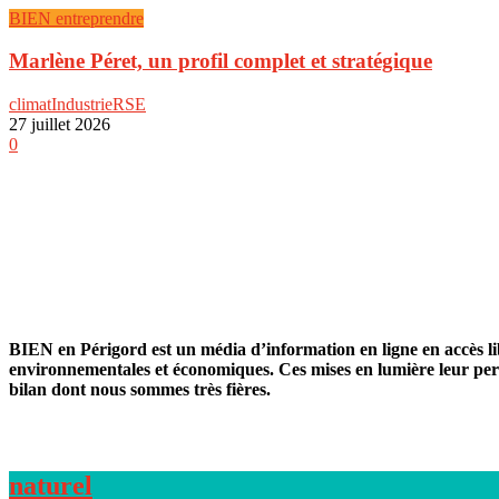
BIEN entreprendre
Marlène Péret, un profil complet et stratégique
climat
Industrie
RSE
27 juillet 2026
0
BIEN en Périgord est un média d’information en ligne en accès libr
environnementales et économiques. Ces mises en lumière leur perme
bilan dont nous sommes très fières.
naturel