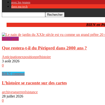
avec les jeunes
dans ma tech
BIEN en Pé
BIEN aimé
Que restera-t-il du Périgord dans 2000 ans ?
Anticipation
exposition
préhistoire
3 août 2026
0
BIEN commun
L’histoire se raconte sur des cartes
archives
guerre
résistance
28 juillet 2026
0