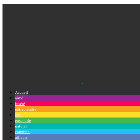
Accueil
aimé
inséré
entreprendre
être
ensemble
naturel
commun
ailleurs