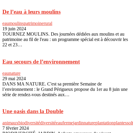
De l’eau à leurs moulins
eau
moulins
patrimoine
rural
19 juin 2024
TOURNEZ MOULINS. Des journées dédiées aux moulins et au
patrimoine au fil de l'eau : un programme spécial est à découvrir les
22 et 23…
Eau secours de l’environnement
eau
nature
29 mai 2024
DANS MA NATURE. C'est sa première Semaine de
l’environnement : le Grand Périgueux propose du 1er au 8 juin une
série de rendez-vous destinés aux…
Une oasis dans la Double
animaux
biodiversité
diversité
eau
ferme
jardin
nature
plantation
plantes
sol
7 février 2024