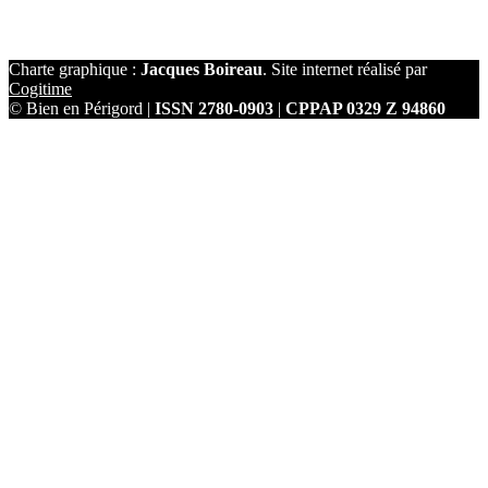
Charte graphique :
Jacques Boireau
. Site internet réalisé par
Cogitime
© Bien en Périgord |
ISSN 2780-0903
|
CPPAP 0329 Z 94860