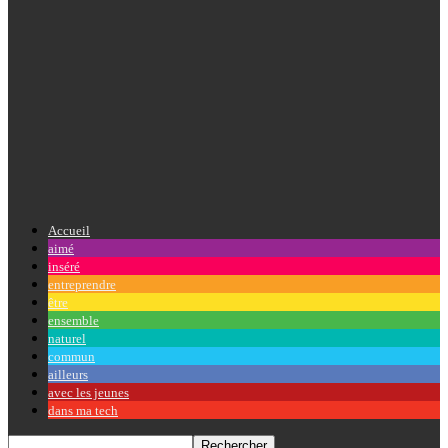
Accueil
aimé
inséré
entreprendre
être
ensemble
naturel
commun
ailleurs
avec les jeunes
dans ma tech