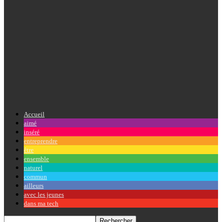
Accueil
aimé
inséré
entreprendre
être
ensemble
naturel
commun
ailleurs
avec les jeunes
dans ma tech