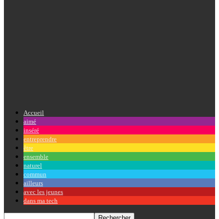
Accueil
aimé
inséré
entreprendre
être
ensemble
naturel
commun
ailleurs
avec les jeunes
dans ma tech