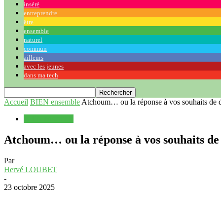
inséré
entreprendre
être
ensemble
naturel
commun
ailleurs
avec les jeunes
dans ma tech
Accueil
BIEN ensemble
Atchoum… ou la réponse à vos souhaits de 
BIEN ensemble
Atchoum… ou la réponse à vos souhaits de
Par
Hervé LOUBET
-
23 octobre 2025