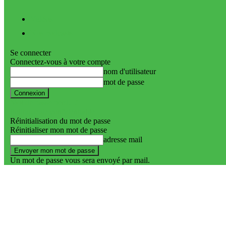
Vidéos
Nos podcasts
Se connecter
Connectez-vous à votre compte
nom d'utilisateur
mot de passe
Mot de passe perdu ?
Politique de confidentialité
Réinitialisation du mot de passe
Réinitialiser mon mot de passe
adresse mail
Un mot de passe vous sera envoyé par mail.