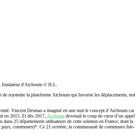
, fondateur d'Atchoum © H.L.
ejoindre la plateforme Atchoum qui favorise les déplacements, notam
ronté. Vincent Desmas a imaginé en une nuit le concept d’Atchoum car il
ait en 2015. Et dès 2017,
Atchoum
devenait le coup de cœur d’un appel à
tis dans 25 départements utilisateurs de cette solution en France, dont 
 pays, communes)*. Ce 21 octobre, la communauté de communes Isle-Ver