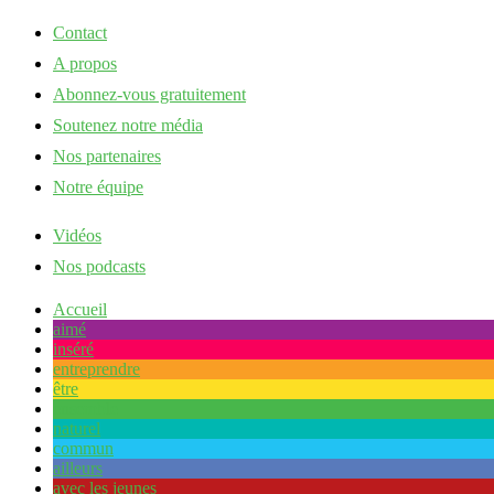
Contact
A propos
Abonnez-vous gratuitement
Soutenez notre média
Nos partenaires
Notre équipe
Vidéos
Nos podcasts
Accueil
aimé
inséré
entreprendre
être
ensemble
naturel
commun
ailleurs
avec les jeunes