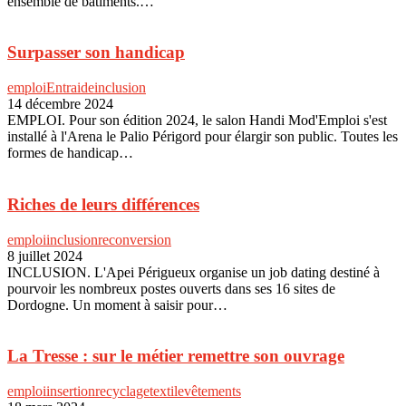
ensemble de bâtiments.…
Surpasser son handicap
emploi
Entraide
inclusion
14 décembre 2024
EMPLOI. Pour son édition 2024, le salon Handi Mod'Emploi s'est
installé à l'Arena le Palio Périgord pour élargir son public. Toutes les
formes de handicap…
Riches de leurs différences
emploi
inclusion
reconversion
8 juillet 2024
INCLUSION. L'Apei Périgueux organise un job dating destiné à
pourvoir les nombreux postes ouverts dans ses 16 sites de
Dordogne. Un moment à saisir pour…
La Tresse : sur le métier remettre son ouvrage
emploi
insertion
recyclage
textile
vêtements