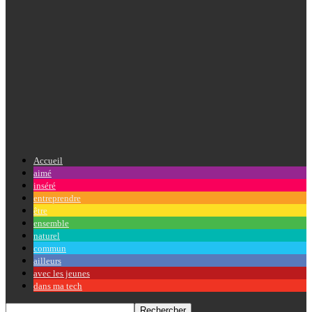
Accueil
aimé
inséré
entreprendre
être
ensemble
naturel
commun
ailleurs
avec les jeunes
dans ma tech