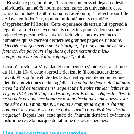
la Résistance périgourdine, l’historien s’intéressait déjà aux destins
individuels, un intérêt nourri par son parcours universitaire et sa
formation initiale d’anthropologue. Le séjour qu’il effectue sur l’île
de Java, en Indonésie, marque profondément sa manière
d’appréhender l’Histoire. Cette expérience de terrain lui apprend à
regarder au-delà des événements collectifs pour s’intéresser aux
trajectoires personnelles, aux récits de vie et aux expériences
humaines qui se cachent derrière les grandes pages de l’histoire.
“
Derrière chaque événement
historique, il y a des hommes et des
femmes, des parcours singuliers qui permettent de mieux
comprendre la réalité d’une époque
“, dit-il.
Lorsqu’il revient à Mussidan et commence à s’intéresser au drame
du 11 juin 1944, cette approche devient le fil conducteur de son
travail. Plus qu’une étude des faits, il entreprend de redonner une
identité aux victimes de la tragédie. “
Le
point de départ de tout mon
travail a été de remettre un visage et une histoire
sur les victimes du
11 juin 1944, qu’il s’agisse des maquisards ou des otages fusillés. Je
ne voulais pas que ces hommes restent de simples noms gravés sur
une stèle ou un monument. Je voulais comprendre qui ils étaient,
comment ils
avaient
vécu
et
ce
qui
les
avait
conduits
à
leur
destin
tragique
”. Depuis lors, cette quête de l’humain derrière l’événement
historique reste la marque de fabrique de ses recherches.
Des rencontres marquantes