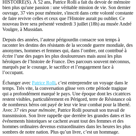
HISTOIRE(S). À 52 ans, Patrice Rolli a fait du devoir de mémoire
bien plus qu'une passion : une véritable mission de vie. Son dernier
ouvrage, 37 vies pour mémoire, s'inscrit dans cette volonté constante
de faire revivre celles et ceux que l'Histoire aurait pu oublier. Ce
nouveau livre sera présenté vendredi 3 juillet (18h) au musée André
Voulgre, à Mussidan.
Depuis des années, l’auteur périgourdin consacre son temps à
raconter les destins des résistants de la seconde guerre mondiale, des
anonymes, hommes et femmes qui, dans l’ombre, ont contribué à
écrire l’une des pages les plus douloureuses mais aussi les plus
héroïques de l’histoire de France. Des parcours souvent méconnus,
marqués par le courage, le sacrifice et l’engagement face à
l’occupant.
Échanger avec
Patrice Rolli
, c’est entreprendre un voyage dans le
temps. Très vite, la conversation glisse vers cette période tragique
qui a profondément marqué le pays. Une époque dont les cicatrices
restent visibles, particulièrement en Périgord, terre de Résistance où
de nombreux héros ont payé de leur vie leur combat pour la liberté.
Avec
37 vies pour mémoire,
Patrice Rolli poursuit son travail de
transmission. Son livre rappelle que derrière les grandes dates et les
événements historiques se cachent avant tout des femmes et des
hommes ordinaires devenus extraordinaires dans les heures les plus
sombres de notre nation. Plus qu’un livre, c’est un hommage.