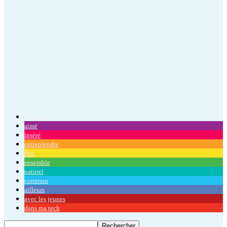
Accueil
aimé
inséré
entreprendre
être
ensemble
naturel
commun
ailleurs
avec les jeunes
dans ma tech