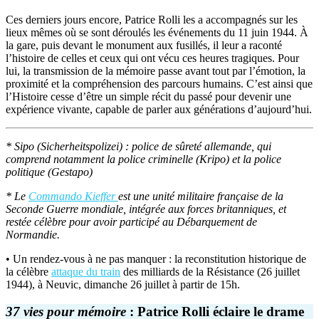
Ces derniers jours encore, Patrice Rolli les a accompagnés sur les
lieux mêmes où se sont déroulés les événements du 11 juin 1944. À
la gare, puis devant le monument aux fusillés, il leur a raconté
l’histoire de celles et ceux qui ont vécu ces heures tragiques. Pour
lui, la transmission de la mémoire passe avant tout par l’émotion, la
proximité et la compréhension des parcours humains. C’est ainsi que
l’Histoire cesse d’être un simple récit du passé pour devenir une
expérience vivante, capable de parler aux générations d’aujourd’hui.
* Sipo (Sicherheitspolizei) : police de sûreté allemande, qui
comprend notamment la police criminelle (Kripo) et la police
politique (Gestapo)
* Le
Commando Kieffer
est une unité militaire française de la
Seconde Guerre mondiale, intégrée aux forces britanniques, et
restée célèbre pour avoir participé au Débarquement de
Normandie.
• Un rendez-vous à ne pas manquer : la reconstitution historique de
la célèbre
attaque du train
des milliards de la Résistance (26 juillet
1944), à Neuvic, dimanche 26 juillet à partir de 15h.
37
vies
pour
mémoire
: Patrice Rolli éclaire le drame