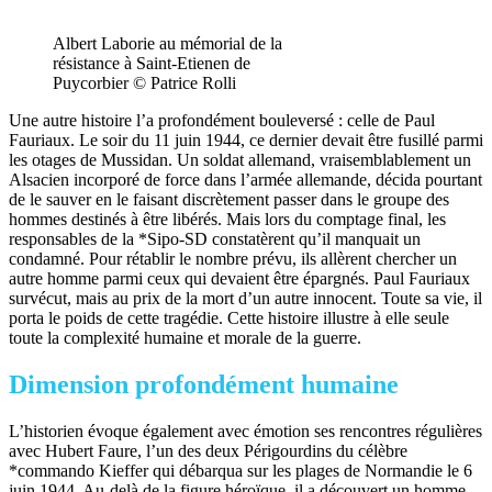
Albert Laborie au mémorial de la
résistance à Saint-Etienen de
Puycorbier © Patrice Rolli
Une autre histoire l’a profondément bouleversé : celle de Paul
Fauriaux. Le soir du 11 juin 1944, ce dernier devait être fusillé parmi
les otages de Mussidan. Un soldat allemand, vraisemblablement un
Alsacien incorporé de force dans l’armée allemande, décida pourtant
de le sauver en le faisant discrètement passer dans le groupe des
hommes destinés à être libérés. Mais lors du comptage final, les
responsables de la *Sipo-SD constatèrent qu’il manquait un
condamné. Pour rétablir le nombre prévu, ils allèrent chercher un
autre homme parmi ceux qui devaient être épargnés. Paul Fauriaux
survécut, mais au prix de la mort d’un autre innocent. Toute sa vie, il
porta le poids de cette tragédie. Cette histoire illustre à elle seule
toute la complexité humaine et morale de la guerre.
Dimension profondément humaine
L’historien évoque également avec émotion ses rencontres régulières
avec Hubert Faure, l’un des deux Périgourdins du célèbre
*commando Kieffer qui débarqua sur les plages de Normandie le 6
juin 1944. Au-delà de la figure héroïque, il a découvert un homme