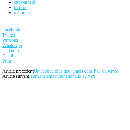
citoyenneté
histoire
mémoire
Facebook
Twitter
Pinterest
WhatsApp
Linkedin
Email
Print
Article précédent
Un écolieu plus que jamais dans l’air du temps
Article suivant
Jeunes talents internationaux au vert