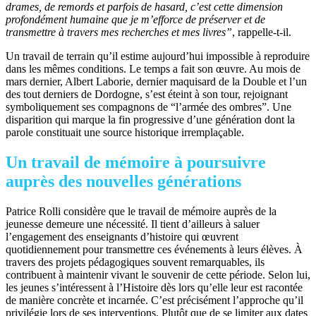
drames, de remords et parfois de hasard, c’est cette dimension
profondément humaine que
je
m’efforce
de
préserver
et
de
transmettre
à
travers
mes
recherches
et
mes
livres”
, rappelle-t-il.
Un travail de terrain qu’il estime aujourd’hui impossible à reproduire
dans les mêmes conditions. Le temps a fait son œuvre. Au mois de
mars dernier, Albert Laborie, dernier maquisard de la Double et l’un
des tout derniers de Dordogne, s’est éteint à son tour, rejoignant
symboliquement ses compagnons de “l’armée des ombres”. Une
disparition qui marque la fin progressive d’une génération dont la
parole constituait une source historique irremplaçable.
Un travail de mémoire à poursuivre
auprès des nouvelles générations
Patrice Rolli considère que le travail de mémoire auprès de la
jeunesse demeure une nécessité. Il tient d’ailleurs à saluer
l’engagement des enseignants d’histoire qui œuvrent
quotidiennement pour transmettre ces événements à leurs élèves. À
travers des projets pédagogiques souvent remarquables, ils
contribuent à maintenir vivant le souvenir de cette période. Selon lui,
les jeunes s’intéressent à l’Histoire dès lors qu’elle leur est racontée
de manière concrète et incarnée. C’est précisément l’approche qu’il
privilégie lors de ses interventions. Plutôt que de se limiter aux dates