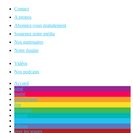
Contact
A propos
Abonnez-vous gratuitement
Soutenez notre média
Nos partenaires
Notre équipe
Vidéos
Nos podcasts
Accueil
aimé
inséré
entreprendre
être
ensemble
naturel
commun
ailleurs
avec les jeunes