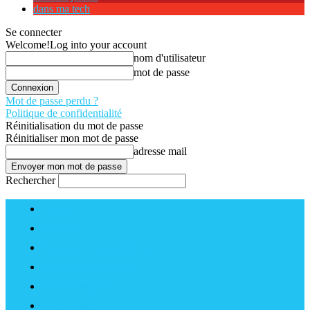
dans ma tech
Se connecter
Welcome!
Log into your account
nom d'utilisateur
mot de passe
Mot de passe perdu ?
Politique de confidentialité
Réinitialisation du mot de passe
Réinitialiser mon mot de passe
adresse mail
Rechercher
Contact
A propos
Abonnez-vous gratuitement
Soutenez notre média
Nos partenaires
Notre équipe