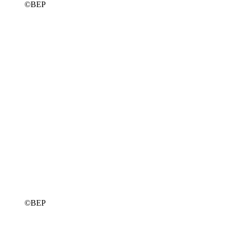
©BEP
©BEP