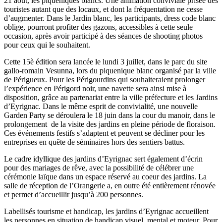
21 août, les piqueniques blancs. Une animation conviviale prisée des
touristes autant que des locaux, et dont la fréquentation ne cesse
d’augmenter. Dans le Jardin blanc, les participants, dress code blanc
oblige, pourront profiter des gazons, accessibles à cette seule
occasion, après avoir participé à des séances de shooting photos
pour ceux qui le souhaitent.
Cette 15è édition sera lancée le lundi 3 juillet, dans le parc du site
gallo-romain Vesunna, lors du piquenique blanc organisé par la ville
de Périgueux. Pour les Périgourdins qui souhaiteraient prolonger
l’expérience en Périgord noir, une navette sera ainsi mise à
disposition, grâce au partenariat entre la ville préfecture et les Jardins
d’Eyrignac. Dans le même esprit de convivialité, une nouvelle
Garden Party se déroulera le 18 juin dans la cour du manoir, dans le
prolongement de la visite des jardins en pleine période de floraison.
Ces événements festifs s’adaptent et peuvent se décliner pour les
entreprises en quête de séminaires hors des sentiers battus.
Le cadre idyllique des jardins d’Eyrignac sert également d’écrin
pour des mariages de rêve, avec la possibilité de célébrer une
cérémonie laïque dans un espace réservé au coeur des jardins. La
salle de réception de l’Orangerie a, en outre été entièrement rénovée
et permet d’accueillir jusqu’à 200 personnes.
Labellisés tourisme et handicap, les jardins d’Eyrignac accueillent
les personnes en situation de handicap visuel, mental et moteur. Pour