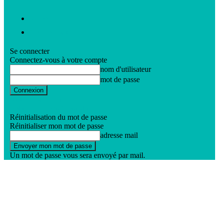
Vidéos
Nos podcasts
Se connecter
Connectez-vous à votre compte
nom d'utilisateur
mot de passe
Mot de passe perdu ?
Politique de confidentialité
Réinitialisation du mot de passe
Réinitialiser mon mot de passe
adresse mail
Un mot de passe vous sera envoyé par mail.