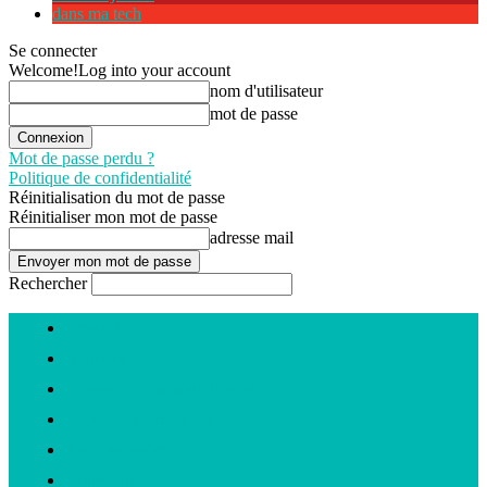
dans ma tech
Se connecter
Welcome!
Log into your account
nom d'utilisateur
mot de passe
Mot de passe perdu ?
Politique de confidentialité
Réinitialisation du mot de passe
Réinitialiser mon mot de passe
adresse mail
Rechercher
Contact
A propos
Abonnez-vous gratuitement
Soutenez notre média
Nos partenaires
Notre équipe