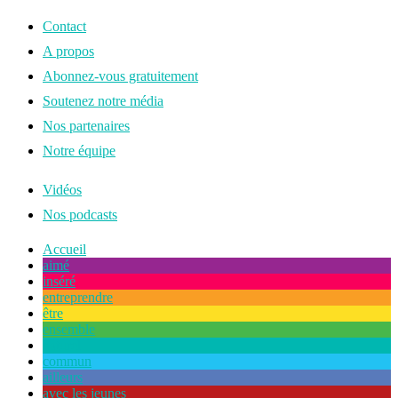
Contact
A propos
Abonnez-vous gratuitement
Soutenez notre média
Nos partenaires
Notre équipe
Vidéos
Nos podcasts
Accueil
aimé
inséré
entreprendre
être
ensemble
naturel
commun
ailleurs
avec les jeunes