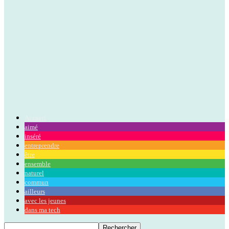
Accueil
aimé
inséré
entreprendre
être
ensemble
naturel
commun
ailleurs
avec les jeunes
dans ma tech