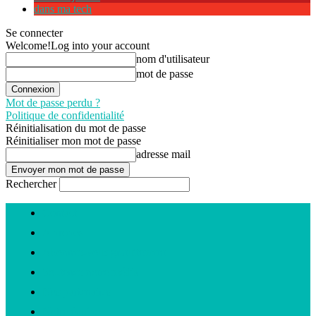
dans ma tech
Se connecter
Welcome!
Log into your account
nom d'utilisateur
mot de passe
Mot de passe perdu ?
Politique de confidentialité
Réinitialisation du mot de passe
Réinitialiser mon mot de passe
adresse mail
Rechercher
Contact
A propos
Abonnez-vous gratuitement
Soutenez notre média
Nos partenaires
Notre équipe