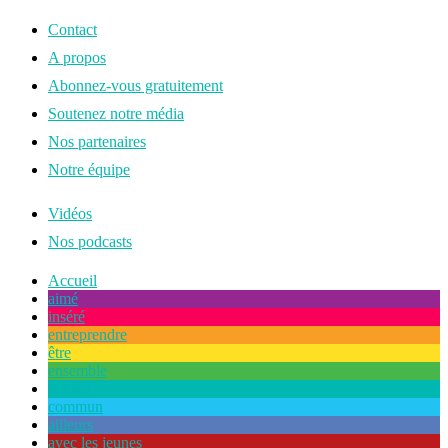
Contact
A propos
Abonnez-vous gratuitement
Soutenez notre média
Nos partenaires
Notre équipe
Vidéos
Nos podcasts
Accueil
aimé
inséré
entreprendre
être
ensemble
naturel
commun
ailleurs
avec les jeunes