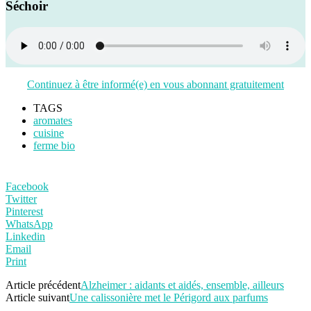
Séchoir
Continuez à être informé(e) en vous abonnant gratuitement
TAGS
aromates
cuisine
ferme bio
Facebook
Twitter
Pinterest
WhatsApp
Linkedin
Email
Print
Article précédent
Alzheimer : aidants et aidés, ensemble, ailleurs
Article suivant
Une calissonière met le Périgord aux parfums