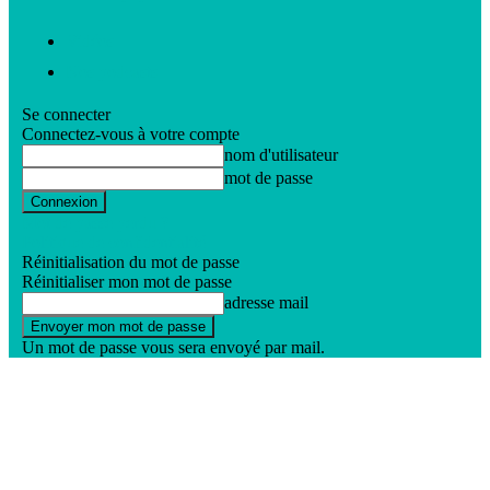
Vidéos
Nos podcasts
Se connecter
Connectez-vous à votre compte
nom d'utilisateur
mot de passe
Mot de passe perdu ?
Politique de confidentialité
Réinitialisation du mot de passe
Réinitialiser mon mot de passe
adresse mail
Un mot de passe vous sera envoyé par mail.