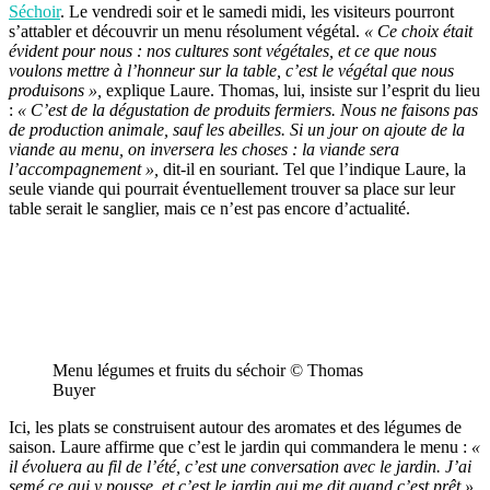
Séchoir
. Le vendredi soir et le samedi midi, les visiteurs pourront
s’attabler et découvrir un menu résolument végétal.
« Ce choix était
évident pour nous : nos cultures sont végétales, et ce que nous
voulons mettre à l’honneur sur la table, c’est le végétal que nous
produisons »,
explique Laure. Thomas, lui, insiste sur l’esprit du lieu
:
« C’est de la dégustation de produits fermiers. Nous ne faisons pas
de production animale, sauf les abeilles. Si un jour on ajoute de la
viande au menu, on inversera les choses : la viande sera
l’accompagnement »,
dit-il en souriant. Tel que l’indique Laure, la
seule viande qui pourrait éventuellement trouver sa place sur leur
table serait le sanglier, mais ce n’est pas encore d’actualité.
Menu légumes et fruits du séchoir © Thomas
Buyer
Ici, les plats se construisent autour des aromates et des légumes de
saison. Laure affirme que c’est le jardin qui commandera le menu :
«
il évoluera au fil de l’été, c’est une conversation avec le jardin
. J’ai
semé ce qui y pousse, et c’est le jardin qui me dit quand c’est prêt »
.