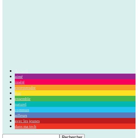
Accueil
aimé
inséré
entreprendre
être
ensemble
naturel
commun
ailleurs
avec les jeunes
dans ma tech