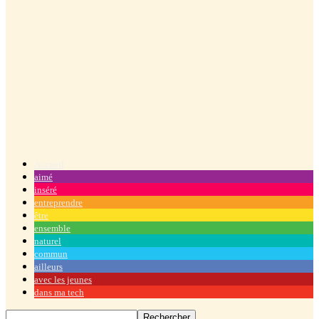
Accueil
aimé
inséré
entreprendre
être
ensemble
naturel
commun
ailleurs
avec les jeunes
dans ma tech