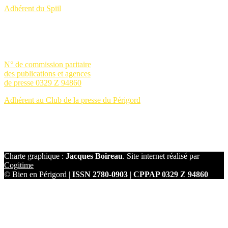
Adhérent du Spiil
N° de commission paritaire
des publications et agences
de presse 0329 Z 94860
Adhérent au Club de la presse du Périgord
Charte graphique :
Jacques Boireau
. Site internet réalisé par
Cogitime
© Bien en Périgord |
ISSN 2780-0903
|
CPPAP 0329 Z 94860