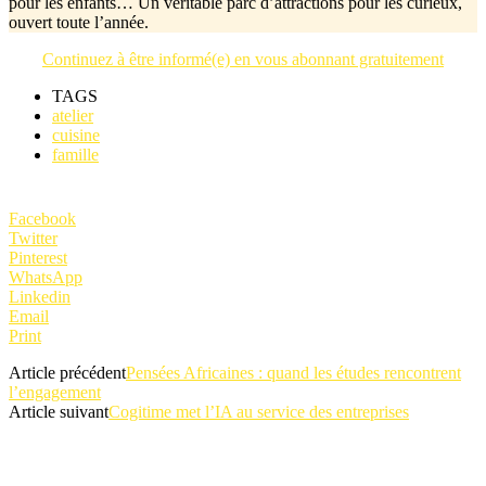
pour les enfants… Un véritable parc d’attractions pour les curieux,
ouvert toute l’année.
Continuez à être informé(e) en vous abonnant gratuitement
TAGS
atelier
cuisine
famille
Facebook
Twitter
Pinterest
WhatsApp
Linkedin
Email
Print
Article précédent
Pensées Africaines : quand les études rencontrent
l’engagement
Article suivant
Cogitime met l’IA au service des entreprises