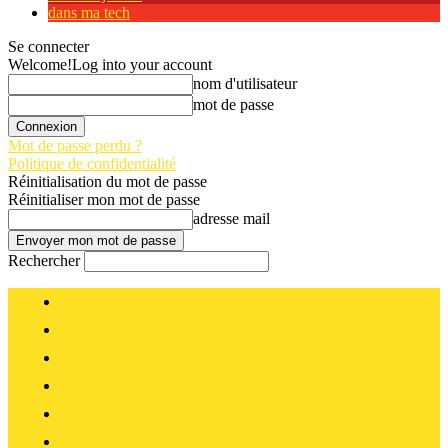
dans ma tech
Se connecter
Welcome!
Log into your account
nom d'utilisateur
mot de passe
Mot de passe perdu ?
Politique de confidentialité
Réinitialisation du mot de passe
Réinitialiser mon mot de passe
adresse mail
Rechercher
Contact
A propos
Abonnez-vous gratuitement
Soutenez notre média
Nos partenaires
Notre équipe