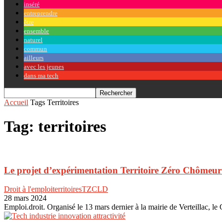
inséré
entreprendre
être
ensemble
naturel
commun
ailleurs
avec les jeunes
dans ma tech
Accueil
Tags
Territoires
Tag: territoires
Le projet d’expérimentation Territoire Zéro Chômeu
Droit à l'emploi
territoires
TZCLD
28 mars 2024
Emploi.droit. Organisé le 13 mars dernier à la mairie de Verteillac, 