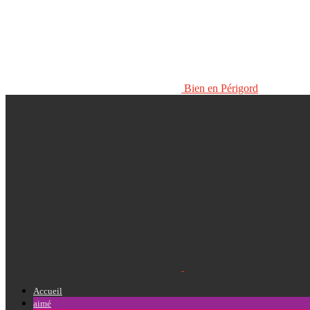
Bien en Périgord
Accueil
aimé