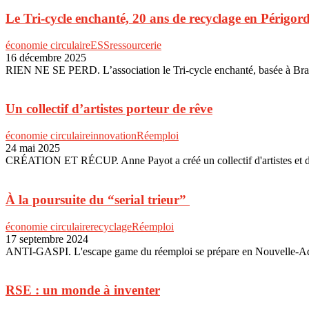
Le Tri-cycle enchanté, 20 ans de recyclage en Périgord
économie circulaire
ESS
ressourcerie
16 décembre 2025
RIEN NE SE PERD. L’association le Tri-cycle enchanté, basée à Bran
Un collectif d’artistes porteur de rêve
économie circulaire
innovation
Réemploi
24 mai 2025
CRÉATION ET RÉCUP. Anne Payot a créé un collectif d'artistes et d'art
À la poursuite du “serial trieur”
économie circulaire
recyclage
Réemploi
17 septembre 2024
ANTI-GASPI. L'escape game du réemploi se prépare en Nouvelle-Aqui
RSE : un monde à inventer