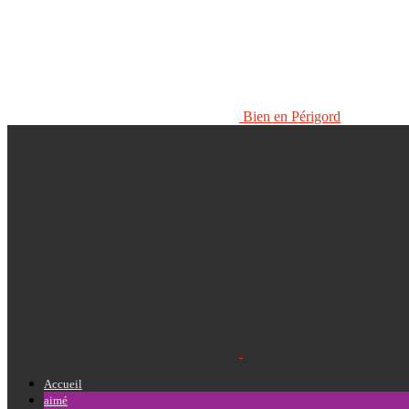
Bien en Périgord
Accueil
aimé