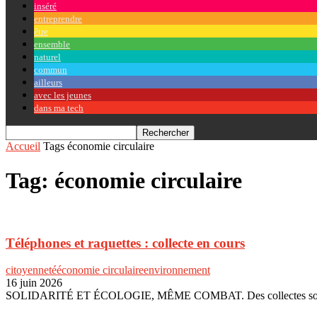
inséré
entreprendre
être
ensemble
naturel
commun
ailleurs
avec les jeunes
dans ma tech
Accueil
Tags
économie circulaire
Tag: économie circulaire
Téléphones et raquettes : collecte en cours
citoyenneté
économie circulaire
environnement
16 juin 2026
SOLIDARITÉ ET ÉCOLOGIE, MÊME COMBAT. Des collectes solidaires 