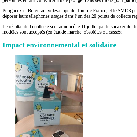
personnes en difficulté. Il suffit de plonger dans ses tiroirs pour partici
Périgueux et Bergerac, villes-étape du Tour de France, et le SMD3 par
déposer leurs téléphones usagés dans l’un des 28 points de collecte rép
Le résultat de la collecte sera annoncé le 11 juillet par le speaker du 
modèles sont acceptés (en état de marche, obsolètes ou cassés).
Impact environnemental et solidaire