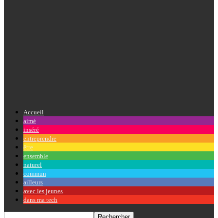
Accueil
aimé
inséré
entreprendre
être
ensemble
naturel
commun
ailleurs
avec les jeunes
dans ma tech