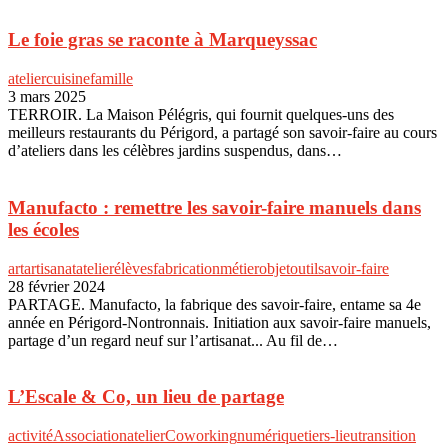
Le foie gras se raconte à Marqueyssac
atelier
cuisine
famille
3 mars 2025
TERROIR. La Maison Pélégris, qui fournit quelques-uns des
meilleurs restaurants du Périgord, a partagé son savoir-faire au cours
d’ateliers dans les célèbres jardins suspendus, dans…
Manufacto : remettre les savoir-faire manuels dans
les écoles
art
artisanat
atelier
élèves
fabrication
métier
objet
outil
savoir-faire
28 février 2024
PARTAGE. Manufacto, la fabrique des savoir-faire, entame sa 4e
année en Périgord-Nontronnais. Initiation aux savoir-faire manuels,
partage d’un regard neuf sur l’artisanat... Au fil de…
L’Escale & Co, un lieu de partage
activité
Association
atelier
Coworking
numérique
tiers-lieu
transition