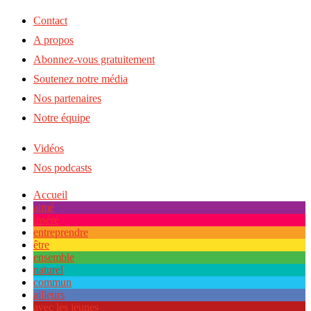
Contact
A propos
Abonnez-vous gratuitement
Soutenez notre média
Nos partenaires
Notre équipe
Vidéos
Nos podcasts
Accueil
aimé
inséré
entreprendre
être
ensemble
naturel
commun
ailleurs
avec les jeunes