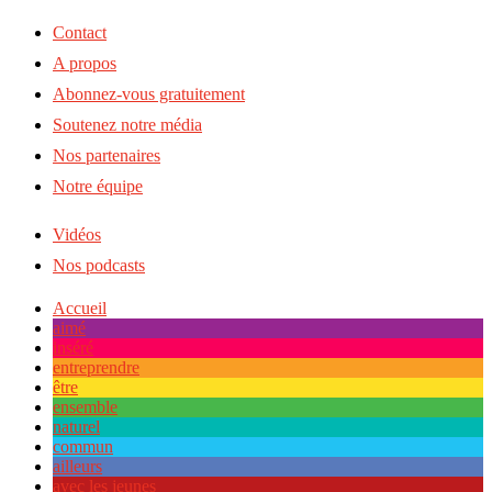
Contact
A propos
Abonnez-vous gratuitement
Soutenez notre média
Nos partenaires
Notre équipe
Vidéos
Nos podcasts
Accueil
aimé
inséré
entreprendre
être
ensemble
naturel
commun
ailleurs
avec les jeunes