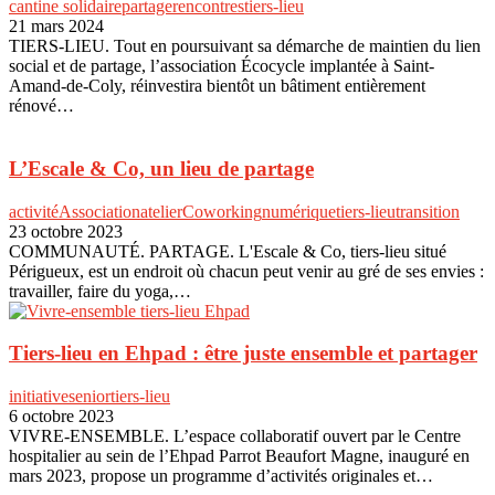
cantine solidaire
partage
rencontres
tiers-lieu
21 mars 2024
TIERS-LIEU. Tout en poursuivant sa démarche de maintien du lien
social et de partage, l’association Écocycle implantée à Saint-
Amand-de-Coly, réinvestira bientôt un bâtiment entièrement
rénové…
L’Escale & Co, un lieu de partage
activité
Association
atelier
Coworking
numérique
tiers-lieu
transition
23 octobre 2023
COMMUNAUTÉ. PARTAGE. L'Escale & Co, tiers-lieu situé
Périgueux, est un endroit où chacun peut venir au gré de ses envies :
travailler, faire du yoga,…
Tiers-lieu en Ehpad : être juste ensemble et partager
initiative
senior
tiers-lieu
6 octobre 2023
VIVRE-ENSEMBLE. L’espace collaboratif ouvert par le Centre
hospitalier au sein de l’Ehpad Parrot Beaufort Magne, inauguré en
mars 2023, propose un programme d’activités originales et…