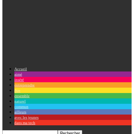
Accueil
aimé
inséré
entreprendre
être
ensemble
naturel
commun
ailleurs
avec les jeunes
dans ma tech