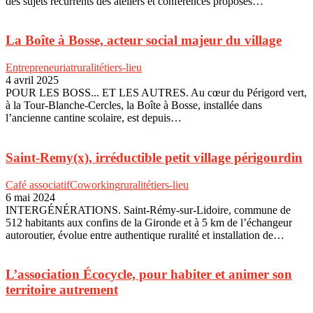
des sujets récurrents des ateliers et conférences proposés…
La Boîte à Bosse, acteur social majeur du village
Entrepreneuriat
ruralité
tiers-lieu
4 avril 2025
POUR LES BOSS... ET LES AUTRES. Au cœur du Périgord vert,
à la Tour-Blanche-Cercles, la Boîte à Bosse, installée dans
l’ancienne cantine scolaire, est depuis…
Saint-Remy(x), irréductible petit village périgourdin
Café associatif
Coworking
ruralité
tiers-lieu
6 mai 2024
INTERGÉNÉRATIONS. Saint-Rémy-sur-Lidoire, commune de
512 habitants aux confins de la Gironde et à 5 km de l’échangeur
autoroutier, évolue entre authentique ruralité et installation de…
L’association Écocycle, pour habiter et animer son
territoire autrement