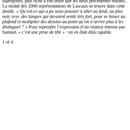
superposés, plus riche à elle-seule que les deux précédentes réunies.
La moitié des 2000 représentations de Lascaux se trouve dans cette
abside.
« Qu’est-ce qui a pu nous pousser à aller au fond, au plus
noir, avec des lampes qui devaient sentir très fort, pour se hisser au
plafond et multiplier des dessins au point qu’on n’arrive plus à les
distinguer ? »
Pour reprendre l’expression d’un visiteur retenue pas
Samuel,
« c’est une prise de tête »
: on en était déjà capable.
1
of 4