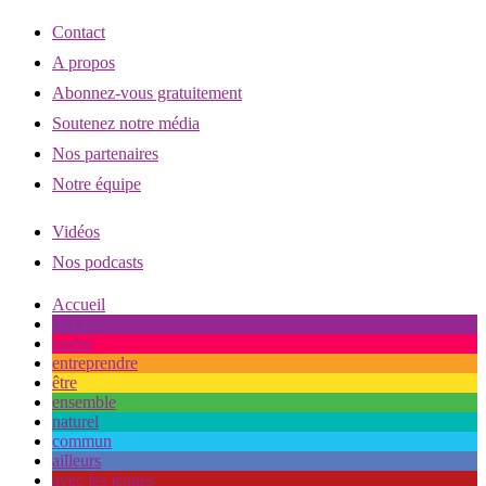
Contact
A propos
Abonnez-vous gratuitement
Soutenez notre média
Nos partenaires
Notre équipe
Vidéos
Nos podcasts
Accueil
aimé
inséré
entreprendre
être
ensemble
naturel
commun
ailleurs
avec les jeunes