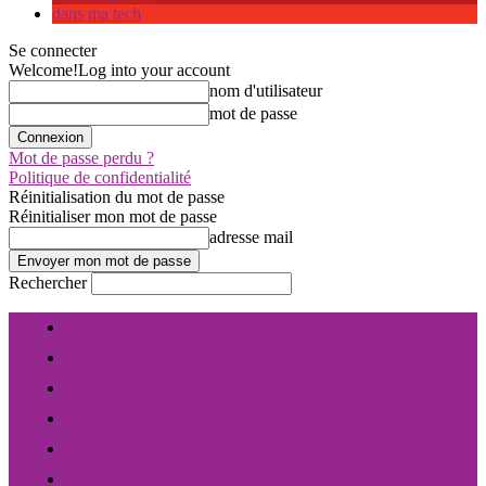
dans ma tech
Se connecter
Welcome!
Log into your account
nom d'utilisateur
mot de passe
Mot de passe perdu ?
Politique de confidentialité
Réinitialisation du mot de passe
Réinitialiser mon mot de passe
adresse mail
Rechercher
Contact
A propos
Abonnez-vous gratuitement
Soutenez notre média
Nos partenaires
Notre équipe