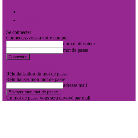
Vidéos
Nos podcasts
Se connecter
Connectez-vous à votre compte
nom d'utilisateur
mot de passe
Mot de passe perdu ?
Politique de confidentialité
Réinitialisation du mot de passe
Réinitialiser mon mot de passe
adresse mail
Un mot de passe vous sera envoyé par mail.