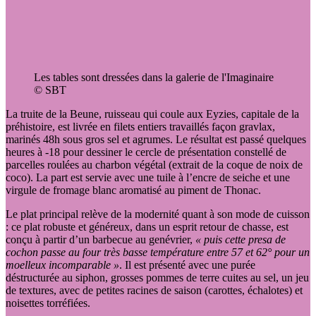
Les tables sont dressées dans la galerie de l'Imaginaire
© SBT
La truite de la Beune, ruisseau qui coule aux Eyzies, capitale de la
préhistoire, est livrée en filets entiers travaillés façon gravlax,
marinés 48h sous gros sel et agrumes. Le résultat est passé quelques
heures à -18 pour dessiner le cercle de présentation constellé de
parcelles roulées au charbon végétal (extrait de la coque de noix de
coco). La part est servie avec une tuile à l’encre de seiche et une
virgule de fromage blanc aromatisé au piment de Thonac.
Le plat principal relève de la modernité quant à son mode de cuisson
: ce plat robuste et généreux, dans un esprit retour de chasse, est
conçu à partir d’un barbecue au genévrier,
« puis cette presa de
cochon passe au four très basse température entre 57 et 62° pour un
moelleux incomparable »
. Il est présenté avec une purée
déstructurée au siphon, grosses pommes de terre cuites au sel, un jeu
de textures, avec de petites racines de saison (carottes, échalotes) et
noisettes torréfiées.