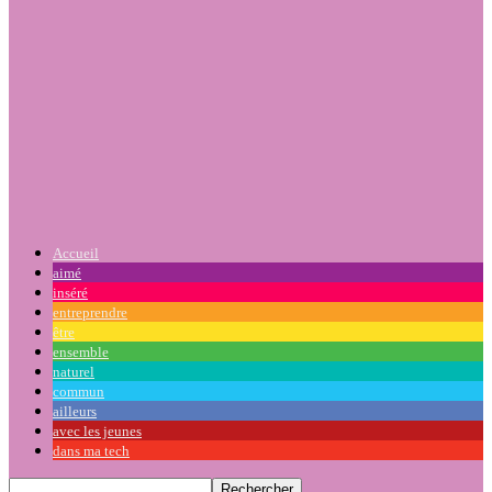
Accueil
aimé
inséré
entreprendre
être
ensemble
naturel
commun
ailleurs
avec les jeunes
dans ma tech