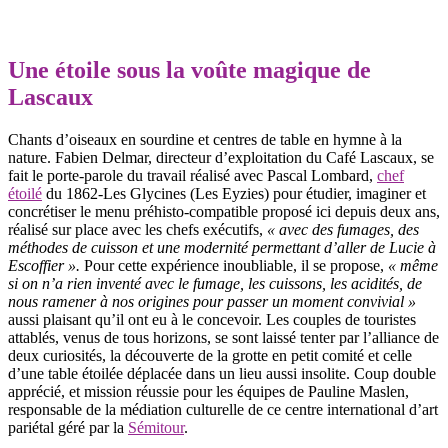
Une étoile sous la voûte magique de
Lascaux
Chants d’oiseaux en sourdine et centres de table en hymne à la
nature. Fabien Delmar, directeur d’exploitation du Café Lascaux, se
fait le porte-parole du travail réalisé avec Pascal Lombard,
chef
étoilé
du 1862-Les Glycines (Les Eyzies) pour étudier, imaginer et
concrétiser le menu préhisto-compatible proposé ici depuis deux ans,
réalisé sur place avec les chefs exécutifs,
« avec des fumages, des
méthodes de cuisson et une modernité permettant d’aller de Lucie à
Escoffier ».
Pour cette expérience inoubliable, il se propose,
« même
si on n’a rien inventé avec le fumage, les cuissons, les acidités, de
nous ramener à nos origines pour passer un moment convivial »
aussi plaisant qu’il ont eu à le concevoir. Les couples de touristes
attablés, venus de tous horizons, se sont laissé tenter par l’alliance de
deux curiosités, la découverte de la grotte en petit comité et celle
d’une table étoilée déplacée dans un lieu aussi insolite. Coup double
apprécié, et mission réussie pour les équipes de Pauline Maslen,
responsable de la médiation culturelle de ce centre international d’art
pariétal géré par la
Sémitour
.