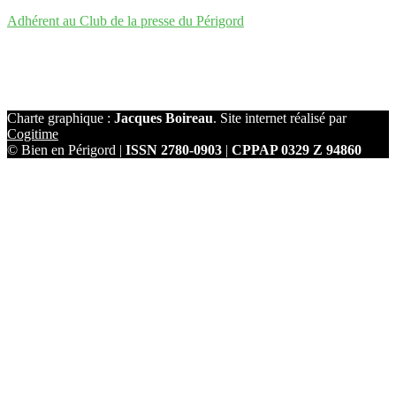
Adhérent au Club de la presse du Périgord
Charte graphique :
Jacques Boireau
. Site internet réalisé par
Cogitime
© Bien en Périgord |
ISSN 2780-0903
|
CPPAP 0329 Z 94860