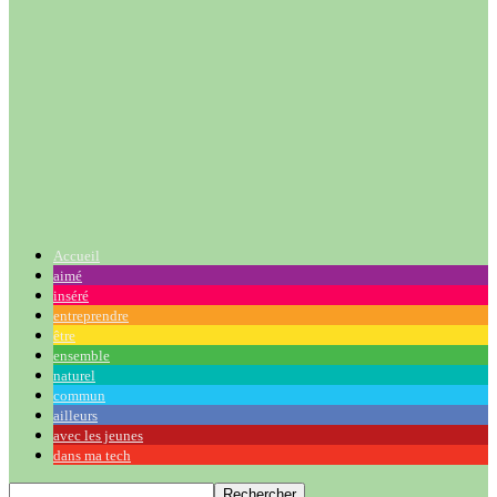
Accueil
aimé
inséré
entreprendre
être
ensemble
naturel
commun
ailleurs
avec les jeunes
dans ma tech