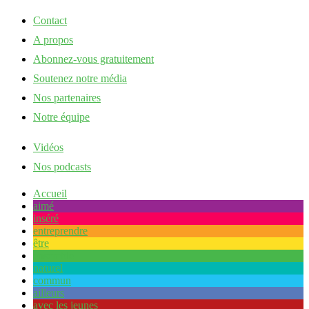
Contact
A propos
Abonnez-vous gratuitement
Soutenez notre média
Nos partenaires
Notre équipe
Vidéos
Nos podcasts
Accueil
aimé
inséré
entreprendre
être
ensemble
naturel
commun
ailleurs
avec les jeunes