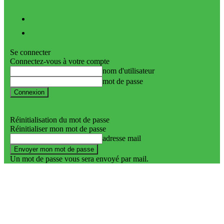
Vidéos
Nos podcasts
Se connecter
Connectez-vous à votre compte
nom d'utilisateur
mot de passe
Mot de passe perdu ?
Politique de confidentialité
Réinitialisation du mot de passe
Réinitialiser mon mot de passe
adresse mail
Un mot de passe vous sera envoyé par mail.