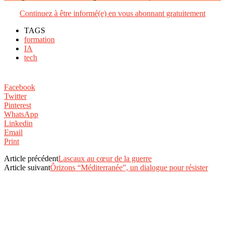
Continuez à être informé(e) en vous abonnant gratuitement
TAGS
formation
IA
tech
Facebook
Twitter
Pinterest
WhatsApp
Linkedin
Email
Print
Article précédent
Lascaux au cœur de la guerre
Article suivant
Ôrizons “Méditerranée”, un dialogue pour résister