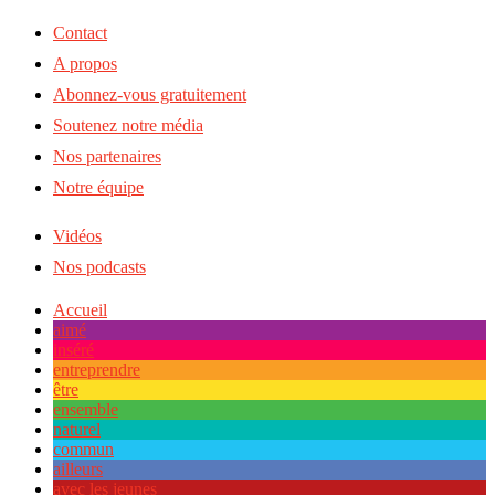
Contact
A propos
Abonnez-vous gratuitement
Soutenez notre média
Nos partenaires
Notre équipe
Vidéos
Nos podcasts
Accueil
aimé
inséré
entreprendre
être
ensemble
naturel
commun
ailleurs
avec les jeunes