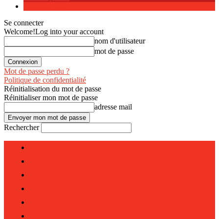
dans ma tech
Se connecter
Welcome!
Log into your account
nom d'utilisateur
mot de passe
Mot de passe perdu ?
Politique de confidentialité
Réinitialisation du mot de passe
Réinitialiser mon mot de passe
adresse mail
Rechercher
Contact
A propos
Abonnez-vous gratuitement
Soutenez notre média
Nos partenaires
Notre équipe