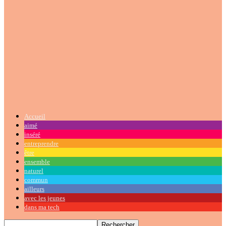
Accueil
aimé
inséré
entreprendre
être
ensemble
naturel
commun
ailleurs
avec les jeunes
dans ma tech