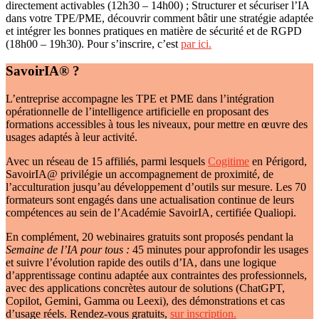
directement activables (12h30 – 14h00) ; Structurer et sécuriser l’IA
dans votre TPE/PME, découvrir comment bâtir une stratégie adaptée
et intégrer les bonnes pratiques en matière de sécurité et de RGPD
(18h00 – 19h30). Pour s’inscrire, c’est
par ici.
SavoirIA® ?
L’entreprise accompagne les TPE et PME dans l’intégration
opérationnelle de l’intelligence artificielle en proposant des
formations accessibles à tous les niveaux, pour mettre en œuvre des
usages adaptés à leur activité.
Avec un réseau de 15 affiliés, parmi lesquels
Cogitime
en Périgord,
SavoirIA@ privilégie un accompagnement de proximité, de
l’acculturation jusqu’au développement d’outils sur mesure. Les 70
formateurs sont engagés dans une actualisation continue de leurs
compétences au sein de l’Académie SavoirIA, certifiée Qualiopi.
En complément, 20 webinaires gratuits sont proposés pendant la
Semaine de l’IA pour tous :
45 minutes pour approfondir les usages
et suivre l’évolution rapide des outils d’IA, dans une logique
d’apprentissage continu adaptée aux contraintes des professionnels,
avec des applications concrètes autour de solutions (ChatGPT,
Copilot, Gemini, Gamma ou Leexi), des démonstrations et cas
d’usage réels. Rendez-vous gratuits,
sur inscription.