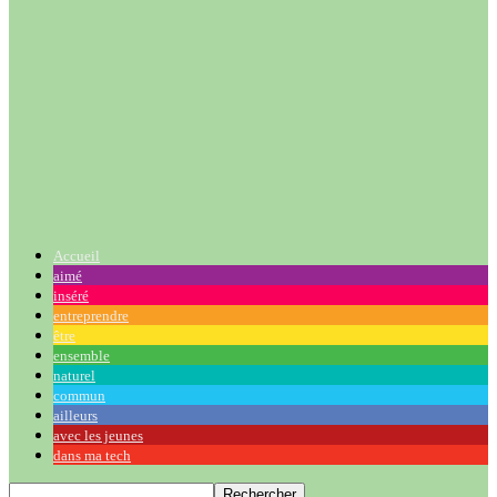
Accueil
aimé
inséré
entreprendre
être
ensemble
naturel
commun
ailleurs
avec les jeunes
dans ma tech