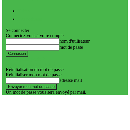
Vidéos
Nos podcasts
Se connecter
Connectez-vous à votre compte
nom d'utilisateur
mot de passe
Mot de passe perdu ?
Politique de confidentialité
Réinitialisation du mot de passe
Réinitialiser mon mot de passe
adresse mail
Un mot de passe vous sera envoyé par mail.