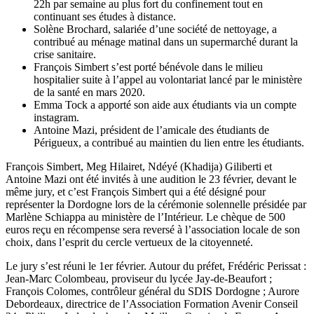
22h par semaine au plus fort du confinement tout en
continuant ses études à distance.
Solène Brochard, salariée d’une société de nettoyage, a
contribué au ménage matinal dans un supermarché durant la
crise sanitaire.
François Simbert s’est porté bénévole dans le milieu
hospitalier suite à l’appel au volontariat lancé par le ministère
de la santé en mars 2020.
Emma Tock a apporté son aide aux étudiants via un compte
instagram.
Antoine Mazi, président de l’amicale des étudiants de
Périgueux, a contribué au maintien du lien entre les étudiants.
François Simbert, Meg Hilairet, Ndéyé (Khadija) Giliberti et
Antoine Mazi ont été invités à une audition le 23 février, devant le
même jury, et c’est François Simbert qui a été désigné pour
représenter la Dordogne lors de la cérémonie solennelle présidée par
Marlène Schiappa au ministère de l’Intérieur. Le chèque de 500
euros reçu en récompense sera reversé à l’association locale de son
choix, dans l’esprit du cercle vertueux de la citoyenneté.
Le jury s’est réuni le 1er février. Autour du préfet, Frédéric Perissat :
Jean-Marc Colombeau, proviseur du lycée Jay-de-Beaufort ;
François Colomes, contrôleur général du SDIS Dordogne ; Aurore
Debordeaux, directrice de l’Association Formation Avenir Conseil