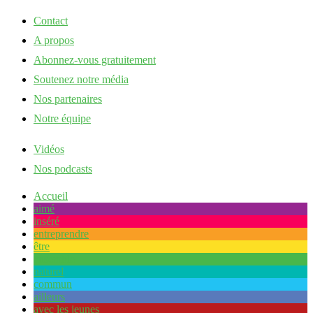
Contact
A propos
Abonnez-vous gratuitement
Soutenez notre média
Nos partenaires
Notre équipe
Vidéos
Nos podcasts
Accueil
aimé
inséré
entreprendre
être
ensemble
naturel
commun
ailleurs
avec les jeunes