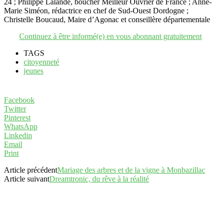
24 ; Philippe Lalande, boucher Meilleur Ouvrier de France ; Anne-
Marie Siméon, rédactrice en chef de Sud-Ouest Dordogne ;
Christelle Boucaud, Maire d’Agonac et conseillère départementale
Continuez à être informé(e) en vous abonnant gratuitement
TAGS
citoyenneté
jeunes
Facebook
Twitter
Pinterest
WhatsApp
Linkedin
Email
Print
Article précédent
Mariage des arbres et de la vigne à Monbazillac
Article suivant
Dreamtronic, du rêve à la réalité