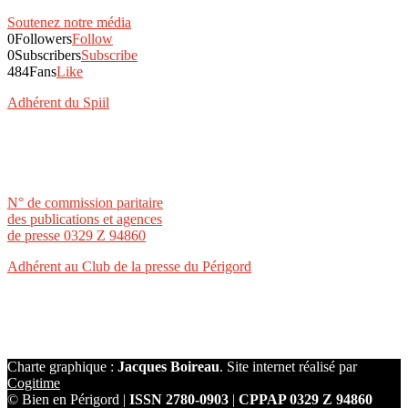
Soutenez notre média
0
Followers
Follow
0
Subscribers
Subscribe
484
Fans
Like
Adhérent du Spiil
N° de commission paritaire
des publications et agences
de presse 0329 Z 94860
Adhérent au Club de la presse du Périgord
Charte graphique :
Jacques Boireau
. Site internet réalisé par
Cogitime
© Bien en Périgord |
ISSN 2780-0903
|
CPPAP 0329 Z 94860