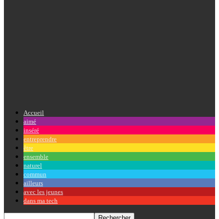
Accueil
aimé
inséré
entreprendre
être
ensemble
naturel
commun
ailleurs
avec les jeunes
dans ma tech