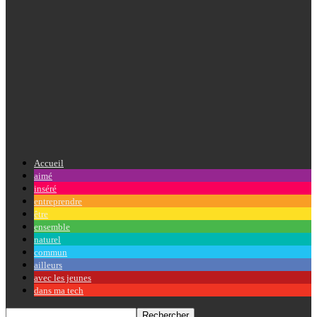
Accueil
aimé
inséré
entreprendre
être
ensemble
naturel
commun
ailleurs
avec les jeunes
dans ma tech