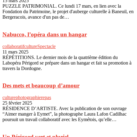
15 mars 2025
PUZZLE PATRIMONIAL. Ce lundi 17 mars, en lien avec la
Fondation du Patrimoine, le projet d'auberge culturelle à Baneuil, en
Bergeracois, avance d'un pas de…
Nabucco, l’opéra dans un hangar
collaboratif
culture
Spectacle
11 mars 2025
RÉPÉTITIONS. Le dernier mois de la quatrième édition du
Labopéra Périgord se prépare dans un hangar et fait sa promotion à
travers la Dordogne.
Des mets et beaucoup d’amour
culture
photographie
repas
25 février 2025
RÉSIDENCE D’ARTISTE. Avec la publication de son ouvrage
“Aimer manger à Eymet”, la photographe Laura Lafon Cadilhac
poursuit un travail collaboratif avec les Eymétois, qu’elle…
Un Périgord vert et pluriel