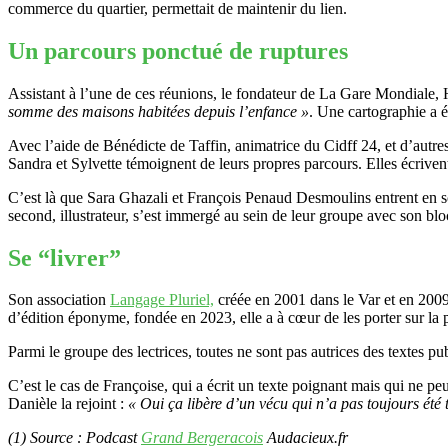
commerce du quartier, permettait de maintenir du lien.
Un parcours ponctué de ruptures
Assistant à l’une de ces réunions, le fondateur de La Gare Mondiale, He
somme des maisons habitées depuis l’enfance »
. Une cartographie a é
Avec l’aide de Bénédicte de Taffin, animatrice du Cidff 24, et d’autr
Sandra et Sylvette témoignent de leurs propres parcours. Elles écriven
C’est là que Sara Ghazali et François Penaud Desmoulins entrent en s
second, illustrateur, s’est immergé au sein de leur groupe avec son bloc
Se “livrer”
Son association
Langage Pluriel,
créée en 2001 dans le Var et en 2009 
d’édition éponyme, fondée en 2023, elle a à cœur de les porter sur la 
Parmi le groupe des lectrices, toutes ne sont pas autrices des textes pu
C’est le cas de Françoise, qui a écrit un texte poignant mais qui ne pe
Danièle la rejoint :
« Oui ça libère d’un vécu qui n’a pas toujours été 
(1) Source : Podcast
Grand Bergeracois
Audacieux.fr