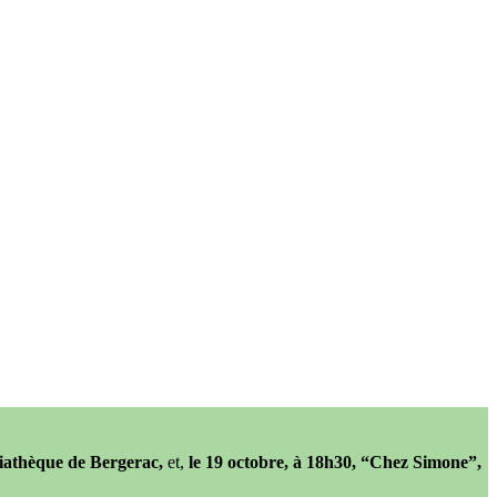
diathèque de Bergerac,
et,
le 19 octobre, à 18h30, “Chez Simone”,