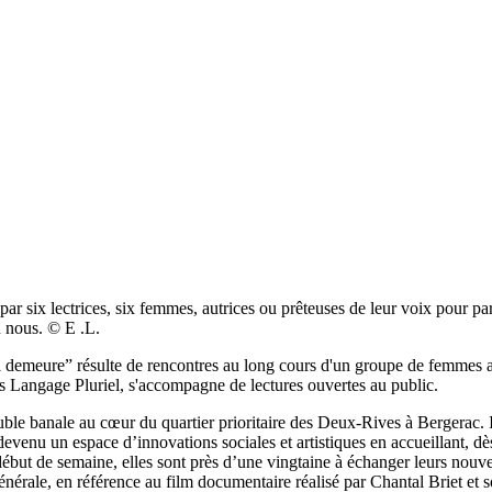
 lectrices, six femmes, autrices ou prêteuses de leur voix pour parta
n nous. © E .L.
re” résulte de rencontres au long cours d'un groupe de femmes au cœ
s Langage Pluriel, s'accompagne de lectures ouvertes au public.
 banale au cœur du quartier prioritaire des Deux-Rives à Bergerac. Il 
devenu un espace d’innovations sociales et artistiques en accueillant,
ébut de semaine, elles sont près d’une vingtaine à échanger leurs nouvelle
énérale, en référence au film documentaire réalisé par Chantal Briet et so