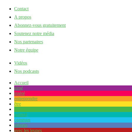
Contact
A propos
Abonnez-vous gratuitement
Soutenez notre média
Nos partenaires
Notre équipe
Vidéos
Nos podcasts
Accueil
aimé
inséré
entreprendre
être
ensemble
naturel
commun
ailleurs
avec les jeunes