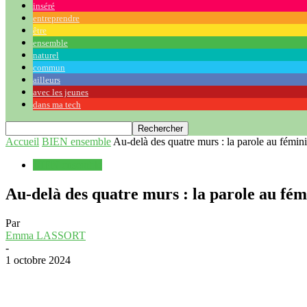
inséré
entreprendre
être
ensemble
naturel
commun
ailleurs
avec les jeunes
dans ma tech
Accueil
BIEN ensemble
Au-delà des quatre murs : la parole au fémin
BIEN ensemble
Au-delà des quatre murs : la parole au fém
Par
Emma LASSORT
-
1 octobre 2024