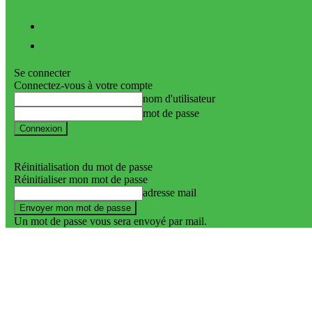
Vidéos
Nos podcasts
Se connecter
Connectez-vous à votre compte
nom d'utilisateur
mot de passe
Mot de passe perdu ?
Politique de confidentialité
Réinitialisation du mot de passe
Réinitialiser mon mot de passe
adresse mail
Un mot de passe vous sera envoyé par mail.