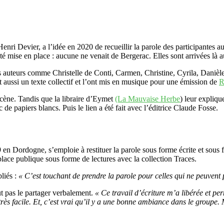
nri Devier, a l’idée en 2020 de recueillir la parole des participantes au
té mise en place : aucune ne venait de Bergerac. Elles sont arrivées là 
es auteurs comme Christelle de Conti, Carmen, Christine, Cyrila, Danièle
t aussi un texte collectif et l’ont mis en musique pour une émission de
R
cène. Tandis que la libraire d’Eymet
(La Mauvaise Herbe
) leur expliqu
 de papiers blancs. Puis le lien a été fait avec l’éditrice Claude Fosse.
en Dordogne, s’emploie à restituer la parole sous forme écrite et sous 
place publique sous forme de lectures avec la collection Traces.
bliés :
« C’est touchant de prendre la parole pour celles qui ne peuvent 
ut pas le partager verbalement.
« Ce travail d’écriture m’a libérée et pe
très facile. Et, c’est vrai qu’il y a une bonne ambiance dans le groupe