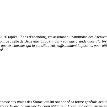
r 2020 (après 17 ans d’abandon), cet assistant du patrimoine des Archive
 connue : celle de Belleyme (1785).
« On y voit une grande allée d’arbre
ire que les charmes qui la constituaient, suffisamment imposants pour atti
né.
 passe aux mains des Siorac, qui lui ont donné sa forme générale actu
arbres devaient avoir une fonction utilitaire… Lorsqu’on découvre un end