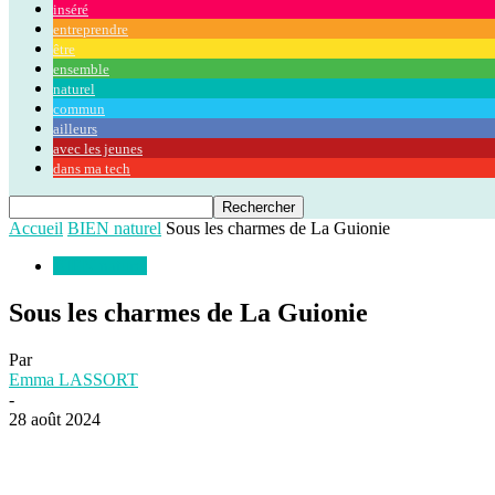
inséré
entreprendre
être
ensemble
naturel
commun
ailleurs
avec les jeunes
dans ma tech
Accueil
BIEN naturel
Sous les charmes de La Guionie
BIEN naturel
Sous les charmes de La Guionie
Par
Emma LASSORT
-
28 août 2024