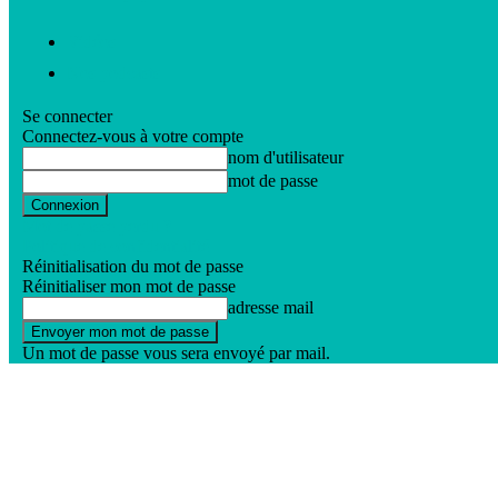
Vidéos
Nos podcasts
Se connecter
Connectez-vous à votre compte
nom d'utilisateur
mot de passe
Mot de passe perdu ?
Politique de confidentialité
Réinitialisation du mot de passe
Réinitialiser mon mot de passe
adresse mail
Un mot de passe vous sera envoyé par mail.