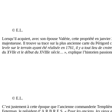
© E.L.
Lorsqu’il acquiert, avec son épouse Valérie, cette propriété en janvie
majestueuse. Il trouve sa trace sur la plus ancienne carte du Périgord
levée sur le terrain ayant été réalisée en 1761, il y a tout lieu de cro
du XVIIe et le début du XVIIIe siècle… »
, explique l’historien passion
© E.L.
C’est justement à cette époque que l’ancienne commanderie Templière
Feterman, le président d’ A.R.B.R.E.S.
« Pour les anciens, les vieux 