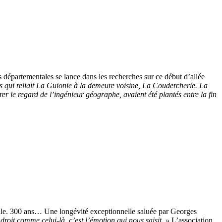
s départementales se lance dans les recherches sur ce début d’allée
s qui reliait La Guionie à la demeure voisine, La Coudercherie. La
rer le regard de l’ingénieur géographe, avaient été plantés entre la fin
elle. 300 ans… Une longévité exceptionnelle saluée par Georges
roit comme celui-là, c’est l’émotion qui nous saisit. »
L’association