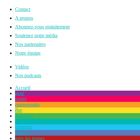
Contact
A propos
Abonnez-vous gratuitement
Soutenez notre média
Nos partenaires
Notre équipe
Vidéos
Nos podcasts
Accueil
aimé
inséré
entreprendre
être
ensemble
naturel
commun
ailleurs
avec les jeunes