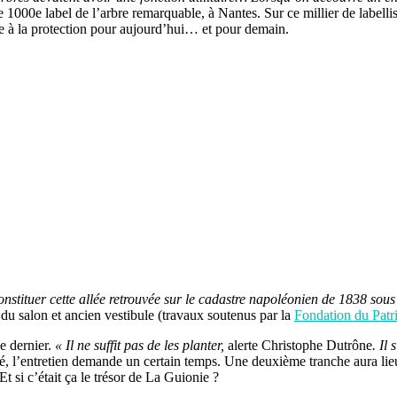
e 1000e label de l’arbre remarquable, à Nantes. Sur ce millier de labell
 à la protection pour aujourd’hui… et pour demain.
onstituer cette allée retrouvée sur le cadastre napoléonien de 1838 sous
 du salon et ancien vestibule (travaux soutenus par la
Fondation du Patr
e dernier.
« Il ne suffit pas de les planter,
alerte Christophe Dutrône
. Il
té, l’entretien demande un certain temps. Une deuxième tranche aura lie
t si c’était ça le trésor de La Guionie ?