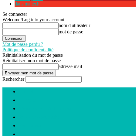
dans ma tech
Se connecter
Welcome!
Log into your account
nom d'utilisateur
mot de passe
Mot de passe perdu ?
Politique de confidentialité
Réinitialisation du mot de passe
Réinitialiser mon mot de passe
adresse mail
Rechercher
Contact
A propos
Abonnez-vous gratuitement
Soutenez notre média
Nos partenaires
Notre équipe