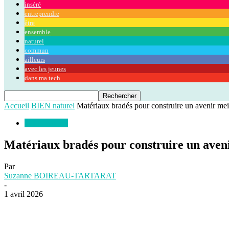
inséré
entreprendre
être
ensemble
naturel
commun
ailleurs
avec les jeunes
dans ma tech
Accueil
BIEN naturel
Matériaux bradés pour construire un avenir mei
BIEN naturel
Matériaux bradés pour construire un aven
Par
Suzanne BOIREAU-TARTARAT
-
1 avril 2026