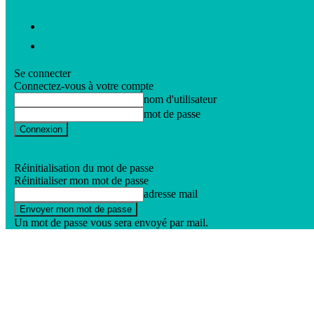
Vidéos
Nos podcasts
Se connecter
Connectez-vous à votre compte
nom d'utilisateur
mot de passe
Mot de passe perdu ?
Politique de confidentialité
Réinitialisation du mot de passe
Réinitialiser mon mot de passe
adresse mail
Un mot de passe vous sera envoyé par mail.