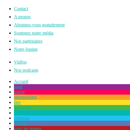
Contact
A propos
Abonnez-vous gratuitement
Soutenez notre média
Nos partenaires
Notre équipe
Vidéos
Nos podcasts
Accueil
aimé
inséré
entreprendre
être
ensemble
naturel
commun
ailleurs
avec les jeunes