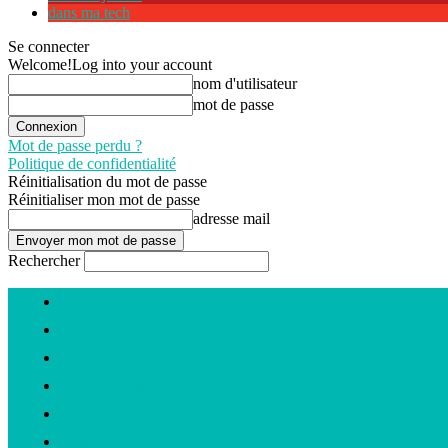
dans ma tech
Se connecter
Welcome!
Log into your account
nom d'utilisateur
mot de passe
Mot de passe perdu ?
Politique de confidentialité
Réinitialisation du mot de passe
Réinitialiser mon mot de passe
adresse mail
Rechercher
Contact
A propos
Abonnez-vous gratuitement
Soutenez notre média
Nos partenaires
Notre équipe