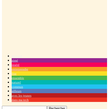
Accueil
aimé
inséré
entreprendre
être
ensemble
naturel
commun
ailleurs
avec les jeunes
dans ma tech