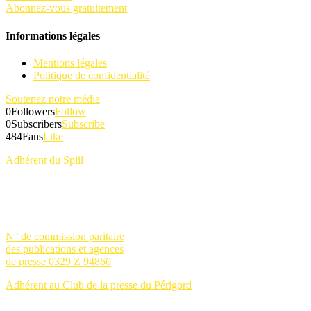
Abonnez-vous gratuitement
Informations légales
Mentions légales
Politique de confidentialité
Soutenez notre média
0
Followers
Follow
0
Subscribers
Subscribe
484
Fans
Like
Adhérent du Spiil
N° de commission paritaire
des publications et agences
de presse 0329 Z 94860
Adhérent au Club de la presse du Périgord