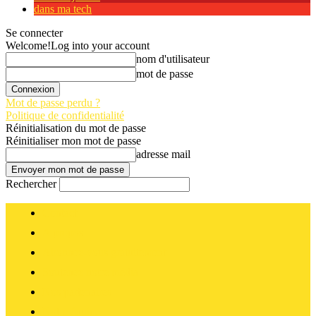
dans ma tech
Se connecter
Welcome!
Log into your account
nom d'utilisateur
mot de passe
Mot de passe perdu ?
Politique de confidentialité
Réinitialisation du mot de passe
Réinitialiser mon mot de passe
adresse mail
Rechercher
Contact
A propos
Abonnez-vous gratuitement
Soutenez notre média
Nos partenaires
Notre équipe