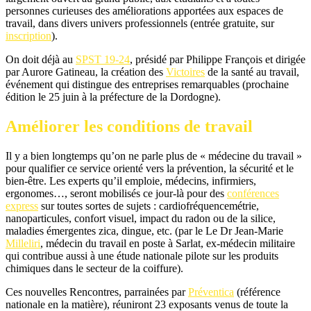
personnes curieuses des améliorations apportées aux espaces de
travail, dans divers univers professionnels (entrée gratuite, sur
inscription
).
On doit déjà au
SPST 19-24
, présidé par Philippe François et dirigée
par Aurore Gatineau, la création des
Victoires
de la santé au travail,
événement qui distingue des entreprises remarquables (prochaine
édition le 25 juin à la préfecture de la Dordogne).
Améliorer les conditions de travail
Il y a bien longtemps qu’on ne parle plus de « médecine du travail »
pour qualifier ce service orienté vers la prévention, la sécurité et le
bien-être. Les experts qu’il emploie, médecins, infirmiers,
ergonomes…, seront mobilisés ce jour-là pour des
conférences
express
sur toutes sortes de sujets : cardiofréquencemétrie,
nanoparticules, confort visuel, impact du radon ou de la silice,
maladies émergentes zica, dingue, etc. (par le Le Dr Jean-Marie
Milleliri
, médecin du travail en poste à Sarlat, ex-médecin militaire
qui contribue aussi à une étude nationale pilote sur les produits
chimiques dans le secteur de la coiffure).
Ces nouvelles Rencontres, parrainées par
Préventica
(référence
nationale en la matière), réuniront 23 exposants venus de toute la