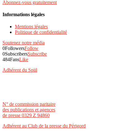
Abonnez-vous gratuitement
Informations légales
Mentions légales
Politique de confidentialité
Soutenez notre média
0
Followers
Follow
0
Subscribers
Subscribe
484
Fans
Like
Adhérent du Spiil
N° de commission paritaire
des publications et agences
de presse 0329 Z 94860
Adhérent au Club de la presse du Périgord