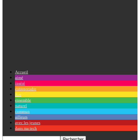
Accueil
aimé
inséré
entreprendre
être
ensemble
naturel
commun
ailleurs
avec les jeunes
dans ma tech