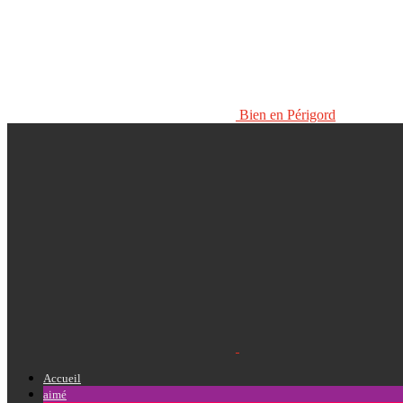
Bien en Périgord
Accueil
aimé