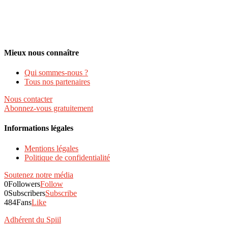
Mieux nous connaître
Qui sommes-nous ?
Tous nos partenaires
Nous contacter
Abonnez-vous gratuitement
Informations légales
Mentions légales
Politique de confidentialité
Soutenez notre média
0
Followers
Follow
0
Subscribers
Subscribe
484
Fans
Like
Adhérent du Spiil