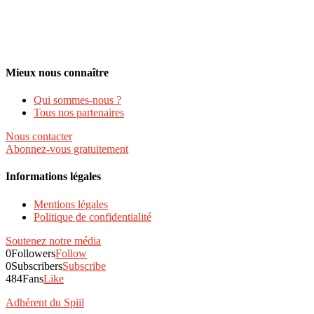
Mieux nous connaître
Qui sommes-nous ?
Tous nos partenaires
Nous contacter
Abonnez-vous gratuitement
Informations légales
Mentions légales
Politique de confidentialité
Soutenez notre média
0
Followers
Follow
0
Subscribers
Subscribe
484
Fans
Like
Adhérent du Spiil