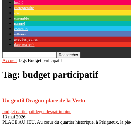
inséré
entreprendre
être
ensemble
naturel
commun
ailleurs
avec les jeunes
dans ma tech
Accueil
Tags
Budget participatif
Tag: budget participatif
Un gentil Dragon place de la Vertu
budget participatif
légendes
patrimoine
13 mai 2026
PLACE AU JEU. Au cœur du quartier historique, à Périgueux, la place