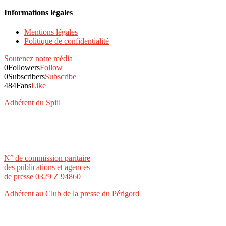
Informations légales
Mentions légales
Politique de confidentialité
Soutenez notre média
0
Followers
Follow
0
Subscribers
Subscribe
484
Fans
Like
Adhérent du Spiil
N° de commission paritaire
des publications et agences
de presse 0329 Z 94860
Adhérent au Club de la presse du Périgord