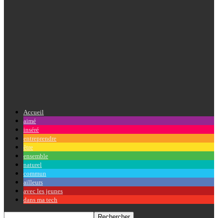
Accueil
aimé
inséré
entreprendre
être
ensemble
naturel
commun
ailleurs
avec les jeunes
dans ma tech