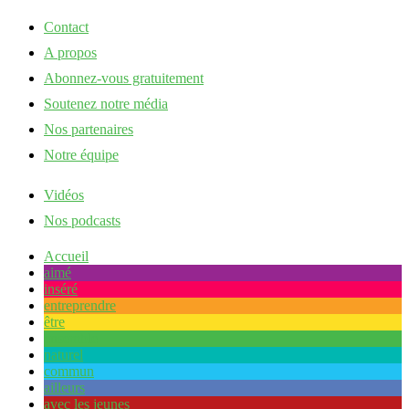
Contact
A propos
Abonnez-vous gratuitement
Soutenez notre média
Nos partenaires
Notre équipe
Vidéos
Nos podcasts
Accueil
aimé
inséré
entreprendre
être
ensemble
naturel
commun
ailleurs
avec les jeunes