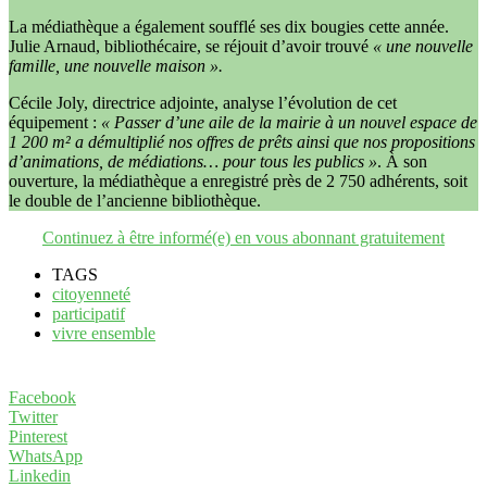
La médiathèque a également soufflé ses dix bougies cette année.
Julie Arnaud, bibliothécaire, se réjouit d’avoir trouvé
« une nouvelle
famille, une nouvelle maison ».
Cécile Joly, directrice adjointe, analyse l’évolution de cet
équipement :
« Passer d’une aile de la mairie à un nouvel espace de
1 200 m² a démultiplié nos offres de prêts ainsi que nos propositions
d’animations, de médiations… pour tous les publics »
. À son
ouverture, la médiathèque a enregistré près de 2 750 adhérents, soit
le double de l’ancienne bibliothèque.
Continuez à être informé(e) en vous abonnant gratuitement
TAGS
citoyenneté
participatif
vivre ensemble
Facebook
Twitter
Pinterest
WhatsApp
Linkedin