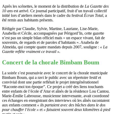
Après les scénettes, le moment de la distribution de
La Gazette des
10 ans
est arrivé. Ce journal participatif, fruit d’un travail collectif
initié lors d’ateliers menés dans le cadre du festival
Écran Total
, a
été remis aux habitants présents.
Rédigée par Claudie, Sylvie, Martine, Lauriane, Lise-Marie,
Anabella et Cécile, accompagnées par Périgord’In, cette gazette
n’est pas un simple bilan officiel mais « un espace vivant, fait de
souvenirs, de regards et de paroles d’habitants ». Anabela de
Almeida, qui compte quatre mandats depuis 2007, souligne :
« La
Gazette reflète vraiment ce travail ».
Concert de la chorale Bimbam Boum
La soirée s’est poursuivie avec le concert de la chorale municipale
Bimbam Boum, qui a ravi le public avec un répertoire festif et
convivial dont une partie reflétait le projet intergénérationnel
“Raconte-moi ton époque”. Ce projet a créé des liens touchants
entre enfants de l’école d’Atur et aînés de la résidence Lou Cantou.
Marie-Émilie Labrousse, musicienne intervenante, avait coordonné
ces échanges en enregistrant des interviews où les aînés racontaient
aux enfants comment
« ils partaient avec des bûches dans le dos
pour chauffer l’école »
et
« faisaient souvent deux kilomètres à pied