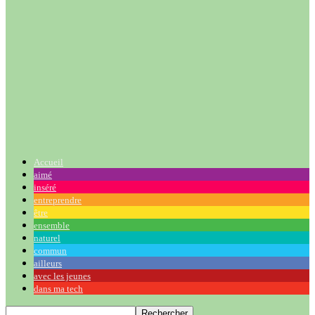
Accueil
aimé
inséré
entreprendre
être
ensemble
naturel
commun
ailleurs
avec les jeunes
dans ma tech