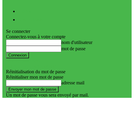
Vidéos
Nos podcasts
Se connecter
Connectez-vous à votre compte
nom d'utilisateur
mot de passe
Mot de passe perdu ?
Politique de confidentialité
Réinitialisation du mot de passe
Réinitialiser mon mot de passe
adresse mail
Un mot de passe vous sera envoyé par mail.