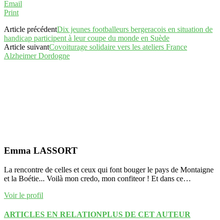
Email
Print
Article précédent
Dix jeunes footballeurs bergeracois en situation de
handicap participent à leur coupe du monde en Suède
Article suivant
Covoiturage solidaire vers les ateliers France
Alzheimer Dordogne
Emma LASSORT
La rencontre de celles et ceux qui font bouger le pays de Montaigne
et la Boétie... Voilà mon credo, mon confiteor ! Et dans ce…
Voir le profil
ARTICLES EN RELATION
PLUS DE CET AUTEUR