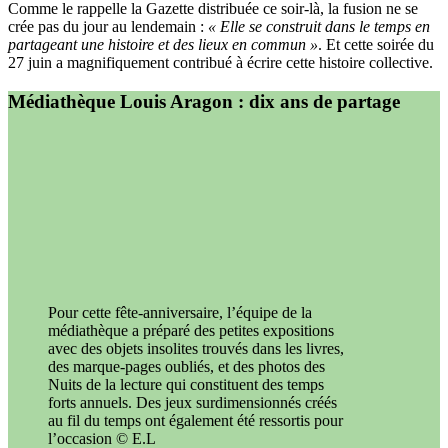
Comme le rappelle la Gazette distribuée ce soir-là, la fusion ne se
crée pas du jour au lendemain :
« Elle se construit dans le temps en
partageant une histoire et des lieux en commun »
. Et cette soirée du
27 juin a magnifiquement contribué à écrire cette histoire collective.
Médiathèque Louis Aragon : dix ans de partage
Pour cette fête-anniversaire, l’équipe de la
médiathèque a préparé des petites expositions
avec des objets insolites trouvés dans les livres,
des marque-pages oubliés, et des photos des
Nuits de la lecture qui constituent des temps
forts annuels. Des jeux surdimensionnés créés
au fil du temps ont également été ressortis pour
l’occasion © E.L