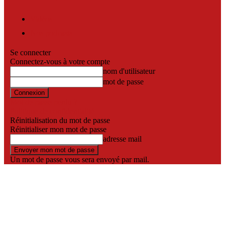
Vidéos
Nos podcasts
Se connecter
Connectez-vous à votre compte
nom d'utilisateur
mot de passe
Mot de passe perdu ?
Politique de confidentialité
Réinitialisation du mot de passe
Réinitialiser mon mot de passe
adresse mail
Un mot de passe vous sera envoyé par mail.