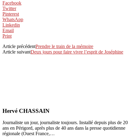
Facebook
Twitter
Pinterest
WhatsApp
Linkedin
Email
Print
Article précédent
Prendre le train de la mémoire
Article suivant
Deux jours pour faire vivre l’esprit de Joséphine
Hervé CHASSAIN
Journaliste un jour, journaliste toujours. Installé depuis plus de 20
ans en Périgord, après plus de 40 ans dans la presse quotidienne
régionale (Ouest France,…