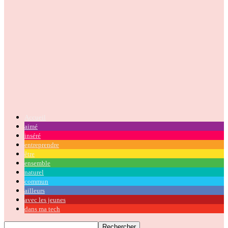
Accueil
aimé
inséré
entreprendre
être
ensemble
naturel
commun
ailleurs
avec les jeunes
dans ma tech