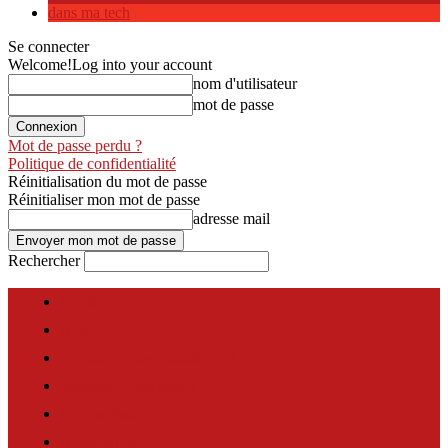
dans ma tech
Se connecter
Welcome!
Log into your account
nom d'utilisateur
mot de passe
Mot de passe perdu ?
Politique de confidentialité
Réinitialisation du mot de passe
Réinitialiser mon mot de passe
adresse mail
Rechercher
Contact
A propos
Abonnez-vous gratuitement
Soutenez notre média
Nos partenaires
Notre équipe