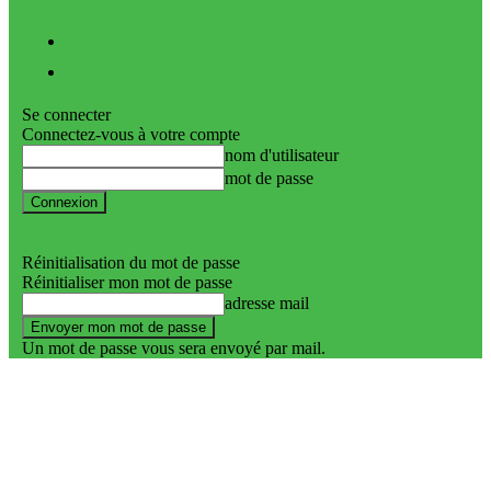
Vidéos
Nos podcasts
Se connecter
Connectez-vous à votre compte
nom d'utilisateur
mot de passe
Mot de passe perdu ?
Politique de confidentialité
Réinitialisation du mot de passe
Réinitialiser mon mot de passe
adresse mail
Un mot de passe vous sera envoyé par mail.