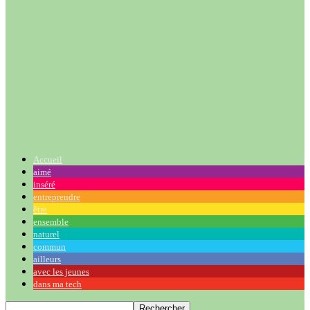
Accueil
aimé
inséré
entreprendre
être
ensemble
naturel
commun
ailleurs
avec les jeunes
dans ma tech