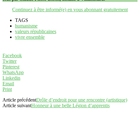
Continuez à être informé(e) en vous abonnant gratuitement
TAGS
humanisme
valeurs républicaines
vivre ensemble
Facebook
Twitter
Pinterest
WhatsApp
Linkedin
Email
Print
Article précédent
Drôle d’endroit pour une rencontre (artistique)
Article suivant
Honneur à une belle Légion d’apprentis