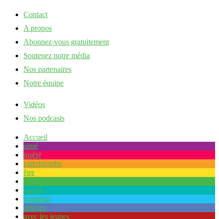
Contact
A propos
Abonnez-vous gratuitement
Soutenez notre média
Nos partenaires
Notre équipe
Vidéos
Nos podcasts
Accueil
aimé
inséré
entreprendre
être
ensemble
naturel
commun
ailleurs
avec les jeunes