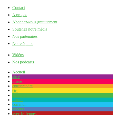
Contact
A propos
Abonnez-vous gratuitement
Soutenez notre média
Nos partenaires
Notre équipe
Vidéos
Nos podcasts
Accueil
aimé
inséré
entreprendre
être
ensemble
naturel
commun
ailleurs
avec les jeunes