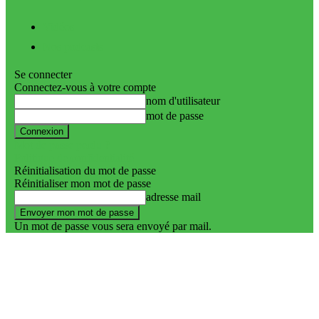
Vidéos
Nos podcasts
Se connecter
Connectez-vous à votre compte
nom d'utilisateur
mot de passe
Mot de passe perdu ?
Politique de confidentialité
Réinitialisation du mot de passe
Réinitialiser mon mot de passe
adresse mail
Un mot de passe vous sera envoyé par mail.