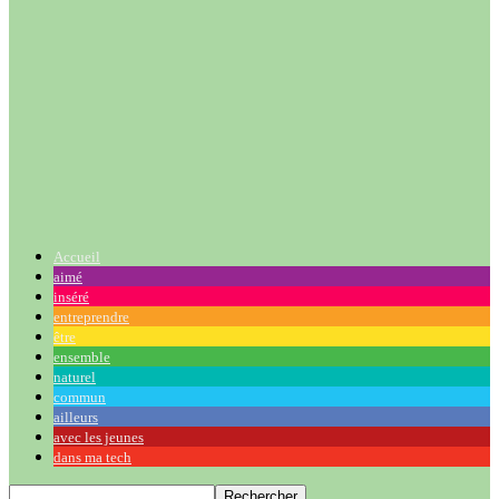
Accueil
aimé
inséré
entreprendre
être
ensemble
naturel
commun
ailleurs
avec les jeunes
dans ma tech