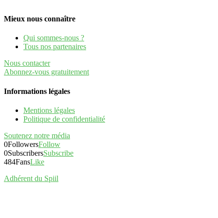
Mieux nous connaître
Qui sommes-nous ?
Tous nos partenaires
Nous contacter
Abonnez-vous gratuitement
Informations légales
Mentions légales
Politique de confidentialité
Soutenez notre média
0
Followers
Follow
0
Subscribers
Subscribe
484
Fans
Like
Adhérent du Spiil