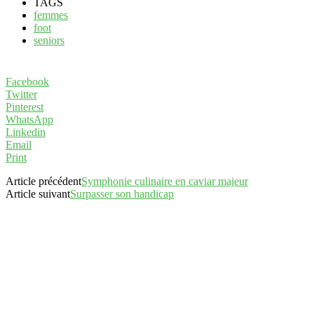
TAGS
femmes
foot
seniors
Facebook
Twitter
Pinterest
WhatsApp
Linkedin
Email
Print
Article précédent
Symphonie culinaire en caviar majeur
Article suivant
Surpasser son handicap