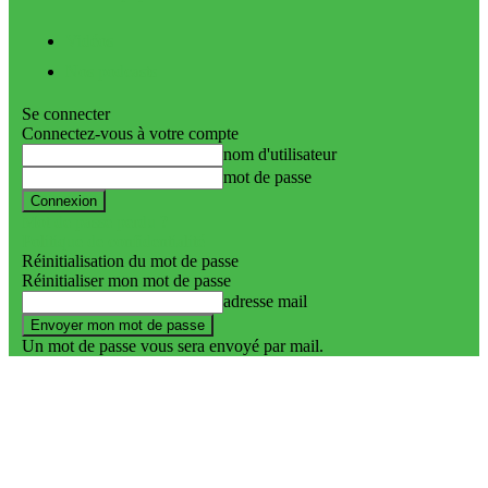
Vidéos
Nos podcasts
Se connecter
Connectez-vous à votre compte
nom d'utilisateur
mot de passe
Mot de passe perdu ?
Politique de confidentialité
Réinitialisation du mot de passe
Réinitialiser mon mot de passe
adresse mail
Un mot de passe vous sera envoyé par mail.