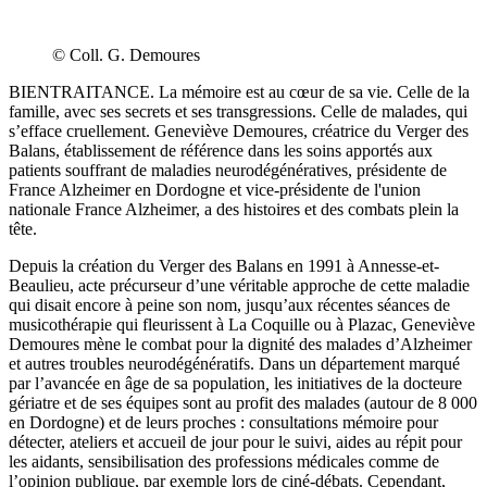
© Coll. G. Demoures
BIENTRAITANCE. La mémoire est au cœur de sa vie. Celle de la
famille, avec ses secrets et ses transgressions. Celle de malades, qui
s’efface cruellement. Geneviève Demoures, créatrice du Verger des
Balans, établissement de référence dans les soins apportés aux
patients souffrant de maladies neurodégénératives, présidente de
France Alzheimer en Dordogne et vice-présidente de l'union
nationale France Alzheimer, a des histoires et des combats plein la
tête.
Depuis la création du Verger des Balans en 1991 à Annesse-et-
Beaulieu, acte précurseur d’une véritable approche de cette maladie
qui disait encore à peine son nom, jusqu’aux récentes séances de
musicothérapie qui fleurissent à La Coquille ou à Plazac, Geneviève
Demoures mène le combat pour la dignité des malades d’Alzheimer
et autres troubles neurodégénératifs. Dans un département marqué
par l’avancée en âge de sa population
,
les initiatives de la docteure
gériatre et de ses équipes sont au profit des malades (autour de 8 000
en Dordogne) et de leurs proches : consultations mémoire pour
détecter, ateliers et accueil de jour pour le suivi, aides au répit pour
les aidants, sensibilisation des professions médicales comme de
l’opinion publique, par exemple lors de ciné-débats. Cependant,