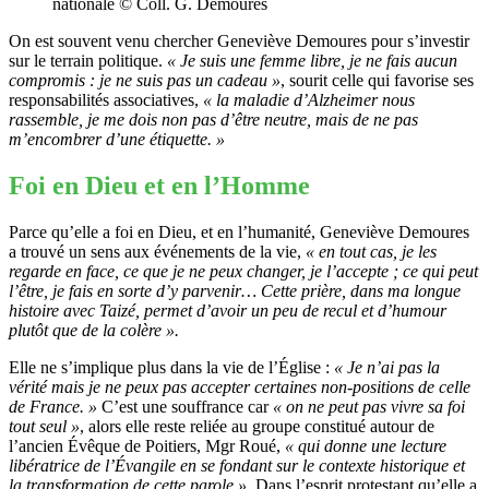
nationale © Coll. G. Demoures
On est souvent venu chercher Geneviève Demoures pour s’investir
sur le terrain politique.
« Je suis une femme libre, je ne fais aucun
compromis : je ne suis pas un cadeau »
, sourit celle qui favorise ses
responsabilités associatives,
« la maladie d’Alzheimer nous
rassemble, je me dois non pas d’être neutre, mais de ne pas
m’encombrer d’une étiquette. »
Foi en Dieu et en l’Homme
Parce qu’elle a foi en Dieu, et en l’humanité, Geneviève Demoures
a trouvé un sens aux événements de la vie,
« en tout cas, je les
regarde en face, ce que je ne peux changer, je l’accepte ; ce qui peut
l’être, je fais en sorte d’y parvenir… Cette prière, dans ma longue
histoire avec Taizé, permet d’avoir un peu de recul et d’humour
plutôt que de la colère ».
Elle ne s’implique plus dans la vie de l’Église :
« Je n’ai pas la
vérité mais je ne peux pas accepter certaines non-positions de celle
de France. »
C’est une souffrance car
« on ne peut pas vivre sa foi
tout seul »
, alors elle reste reliée au groupe constitué autour de
l’ancien Évêque de Poitiers, Mgr Roué,
« qui donne une lecture
libératrice de l’Évangile en se fondant sur le contexte historique et
la transformation de cette parole »
. Dans l’esprit protestant qu’elle a