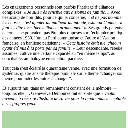
Les engagements personnels sont parfois l’héritage d’alliances
complexes.
« Je suis très sensible aux histoires de famille. »
Avec
beaucoup de non-dits, pour ce qui la concerne,
« et ne pas nommer
les choses, c’est ajouter au malheur du monde, estimait Camus : il
faut les dire avec bienveillance, prudemment ».
Ses grands-parents
paternels ne pouvaient pas être plus opposés sur l’échiquier politique
des années 1930, l’un au Parti communiste et l’autre à l’Action
française, en banlieue parisienne.
« Cette histoire était tue, chacun
ayant été mis à la porte par sa famille. »
Leur descendante, rebelle
assumée, cultive une certaine capacité au “en même temps”, au
conciliable, au dialogue en situation pacifiée.
Tout cela s’est éclairé la quarantaine venue, avec une formation de
systémie, quatre ans de thérapie familiale sur le thème “changer soi-
même pour aider les autres à changer”.
Et aujourd’hui, dans un remaniement constant de la mémoire —
toujours elle—, Geneviève Demoures fait en sorte que
« vieillir
revienne à réécrire l’histoire de sa vie pour la rendre plus acceptable
à ses propres yeux. »