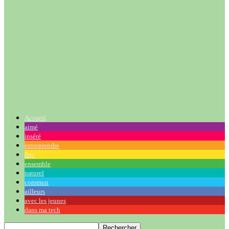
Accueil
aimé
inséré
entreprendre
être
ensemble
naturel
commun
ailleurs
avec les jeunes
dans ma tech