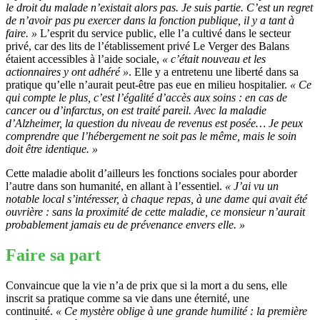
le droit du malade n’existait alors pas. Je suis partie. C’est un regret
de n’avoir pas pu exercer dans la fonction publique, il y a tant à
faire. »
L’esprit du service public, elle l’a cultivé dans le secteur
privé, car des lits de l’établissement privé Le Verger des Balans
étaient accessibles à l’aide sociale,
« c’était nouveau et les
actionnaires y ont adhéré »
. Elle y a entretenu une liberté dans sa
pratique qu’elle n’aurait peut-être pas eue en milieu hospitalier.
« Ce
qui compte le plus, c’est l’égalité d’accès aux soins : en cas de
cancer ou d’infarctus, on est traité pareil. Avec la maladie
d’Alzheimer, la question du niveau de revenus est posée… Je peux
comprendre que l’hébergement ne soit pas le même, mais le soin
doit être identique. »
Cette maladie abolit d’ailleurs les fonctions sociales pour aborder
l’autre dans son humanité, en allant à l’essentiel.
« J’ai vu un
notable local s’intéresser, à chaque repas, à une dame qui avait été
ouvrière : sans la proximité de cette maladie, ce monsieur n’aurait
probablement jamais eu de prévenance envers elle. »
Faire sa part
Convaincue que la vie n’a de prix que si la mort a du sens, elle
inscrit sa pratique comme sa vie dans une éternité, une
continuité.
« Ce mystère oblige à une grande humilité : la première