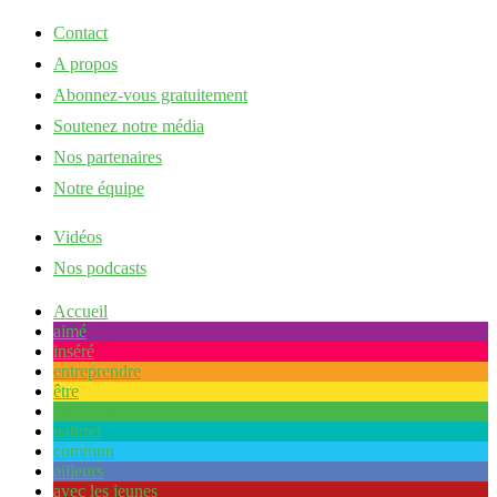
Contact
A propos
Abonnez-vous gratuitement
Soutenez notre média
Nos partenaires
Notre équipe
Vidéos
Nos podcasts
Accueil
aimé
inséré
entreprendre
être
ensemble
naturel
commun
ailleurs
avec les jeunes