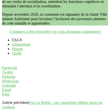
de ses vertus de socialisation, entretient les fonctions cognitives en
stimulant l’attention et la coordination.
Depuis novembre 2020, la commune est signataire de la charte Ville
aidante Alzheimer pour favoriser l’inclusion des personnes atteintes
de cette maladie et apparentées.
Continuez à être informé(e) en vous abonnant gratuitement
TAGS
engagement
éthique
vieillir
Facebook
Twitter
Pinterest
WhatsApp
Linkedin
Email
Print
Article précédent
Prix La Boétie : une cinquième édition haute en
couleurs