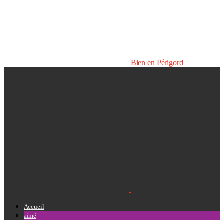
Bien en Périgord
Accueil
aimé