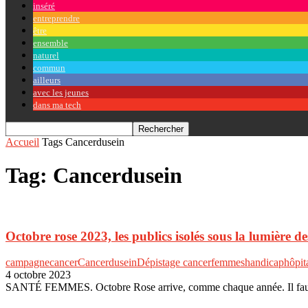
inséré
entreprendre
être
ensemble
naturel
commun
ailleurs
avec les jeunes
dans ma tech
Accueil
Tags
Cancerdusein
Tag: Cancerdusein
Octobre rose 2023, les publics isolés sous la lumière de
campagne
cancer
Cancerdusein
Dépistage cancer
femmes
handicap
hôpit
4 octobre 2023
SANTÉ FEMMES. Octobre Rose arrive, comme chaque année. Il faut se