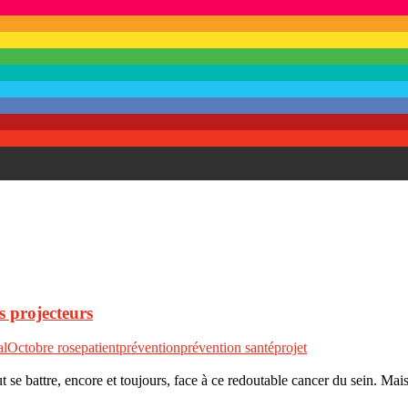
s projecteurs
al
Octobre rose
patient
prévention
prévention santé
projet
 battre, encore et toujours, face à ce redoutable cancer du sein. M