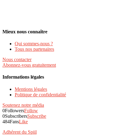
Mieux nous connaître
Qui sommes-nous ?
Tous nos partenaires
Nous contacter
Abonnez-vous gratuitement
Informations légales
Mentions légales
Politique de confidentialité
Soutenez notre média
0
Followers
Follow
0
Subscribers
Subscribe
484
Fans
Like
Adhérent du Spiil