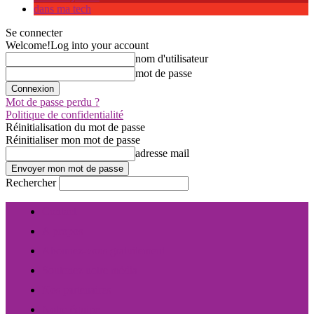
dans ma tech
Se connecter
Welcome!
Log into your account
nom d'utilisateur
mot de passe
Mot de passe perdu ?
Politique de confidentialité
Réinitialisation du mot de passe
Réinitialiser mon mot de passe
adresse mail
Rechercher
Contact
A propos
Abonnez-vous gratuitement
Soutenez notre média
Nos partenaires
Notre équipe