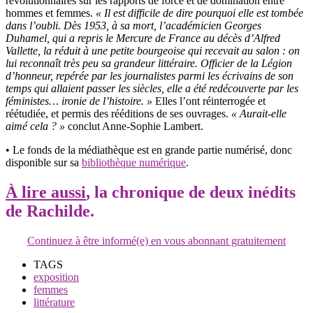
révolutionnaires sur les rapports de force et de domination entre
hommes et femmes.
« Il est difficile de dire pourquoi elle est tombée
dans l’oubli. Dès 1953, à sa mort, l’académicien Georges
Duhamel, qui a repris le Mercure de France au décès d’Alfred
Vallette, la réduit à une petite bourgeoise qui recevait au salon : on
lui reconnaît très peu sa grandeur littéraire. Officier de la Légion
d’honneur, repérée par les journalistes parmi les écrivains de son
temps qui allaient passer les siècles, elle a été redécouverte par les
féministes… ironie de l’histoire. »
Elles l’ont réinterrogée et
réétudiée, et permis des rééditions de ses ouvrages.
« Aurait-elle
aimé cela ? »
conclut Anne-Sophie Lambert.
• Le fonds de la médiathèque est en grande partie numérisé, donc
disponible sur sa
bibliothèque numérique
.
À lire aussi
, la chronique de deux inédits
de Rachilde.
Continuez à être informé(e) en vous abonnant gratuitement
TAGS
exposition
femmes
littérature