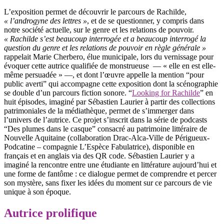
L’exposition permet de découvrir le parcours de Rachilde,
« l’androgyne des lettres »
, et de se questionner, y compris dans
notre société actuelle, sur le genre et les relations de pouvoir.
« Rachilde s’est beaucoup interrogée et a beaucoup interrogé la
question du genre et les relations de pouvoir en règle générale »
rappelait Marie Cherbero, élue municipale, lors du vernissage pour
évoquer cette autrice qualifiée de monstrueuse — « elle en est elle-
même persuadée » —, et dont l’œuvre appelle la mention “pour
public averti” qui accompagne cette exposition dont la scénographie
se double d’un parcours fiction sonore. “
Looking for Rachilde
” en
huit épisodes, imaginé par Sébastien Laurier à partir des collections
patrimoniales de la médiathèque, permet de s’immerger dans
l’univers de l’autrice. Ce projet s’inscrit dans la série de podcasts
“Des plumes dans le casque” consacré au patrimoine littéraire de
Nouvelle Aquitaine (collaboration Drac-Alca-Ville de Périgueux-
Podcatine – compagnie L’Espèce Fabulatrice), disponible en
français et en anglais via des QR code. Sébastien Laurier y a
imaginé la rencontre entre une étudiante en littérature aujourd’hui et
une forme de fantôme : ce dialogue permet de comprendre et percer
son mystère, sans fixer les idées du moment sur ce parcours de vie
unique à son époque.
Autrice prolifique