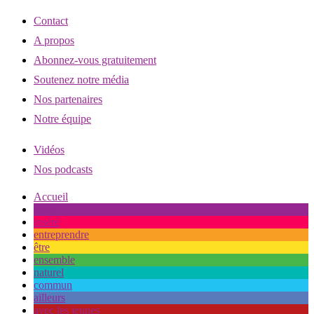
Contact
A propos
Abonnez-vous gratuitement
Soutenez notre média
Nos partenaires
Notre équipe
Vidéos
Nos podcasts
Accueil
aimé
inséré
entreprendre
être
ensemble
naturel
commun
ailleurs
avec les jeunes