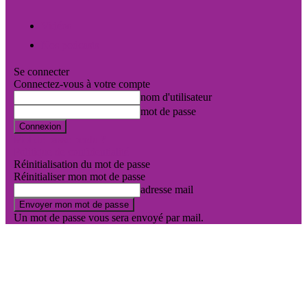
Vidéos
Nos podcasts
Se connecter
Connectez-vous à votre compte
nom d'utilisateur
mot de passe
Mot de passe perdu ?
Politique de confidentialité
Réinitialisation du mot de passe
Réinitialiser mon mot de passe
adresse mail
Un mot de passe vous sera envoyé par mail.