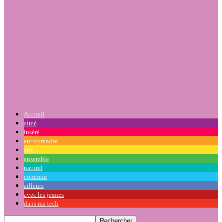
Accueil
aimé
inséré
entreprendre
être
ensemble
naturel
commun
ailleurs
avec les jeunes
dans ma tech