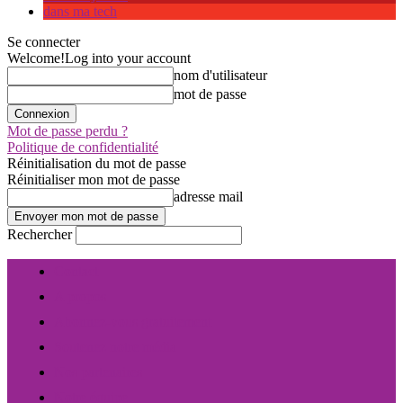
dans ma tech
Se connecter
Welcome!
Log into your account
nom d'utilisateur
mot de passe
Mot de passe perdu ?
Politique de confidentialité
Réinitialisation du mot de passe
Réinitialiser mon mot de passe
adresse mail
Rechercher
Contact
A propos
Abonnez-vous gratuitement
Soutenez notre média
Nos partenaires
Notre équipe