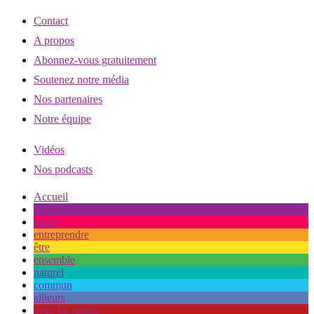
Contact
A propos
Abonnez-vous gratuitement
Soutenez notre média
Nos partenaires
Notre équipe
Vidéos
Nos podcasts
Accueil
aimé
inséré
entreprendre
être
ensemble
naturel
commun
ailleurs
avec les jeunes