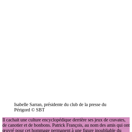
Isabelle Sarran, présidente du club de la presse du
Périgord © SBT
Il cachait une culture encyclopédique derrière ses jeux de cravates,
de canotier et de bonbons. Patrick François, au nom des amis qui ont
œuvré pour cet hommage permanent à une figure inoubliable du