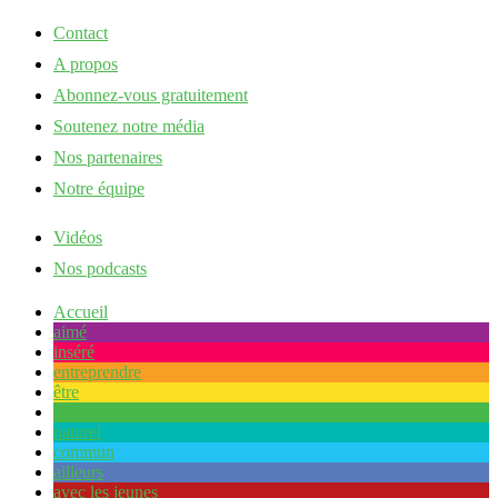
Contact
A propos
Abonnez-vous gratuitement
Soutenez notre média
Nos partenaires
Notre équipe
Vidéos
Nos podcasts
Accueil
aimé
inséré
entreprendre
être
ensemble
naturel
commun
ailleurs
avec les jeunes