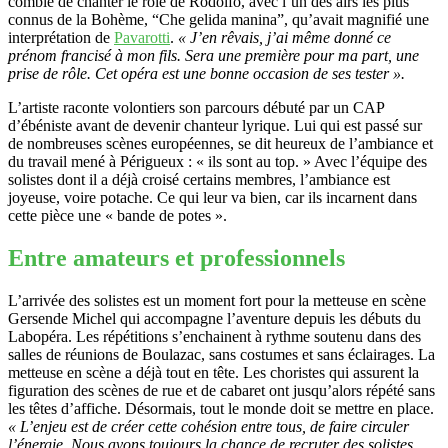
comblé de chanter le rôle de Rodolfo, avec l’un des airs les plus
connus de la Bohème, “Che gelida manina”, qu’avait magnifié une
interprétation de
Pavarotti
.
« J’en rêvais, j’ai même donné ce
prénom francisé à mon fils. Sera une première pour ma part, une
prise de rôle. Cet opéra est une bonne occasion de ses tester ».
L’artiste raconte volontiers son parcours débuté par un CAP
d’ébéniste avant de devenir chanteur lyrique. Lui qui est passé sur
de nombreuses scènes européennes, se dit heureux de l’ambiance et
du travail mené à Périgueux : « ils sont au top. » Avec l’équipe des
solistes dont il a déjà croisé certains membres, l’ambiance est
joyeuse, voire potache. Ce qui leur va bien, car ils incarnent dans
cette pièce une « bande de potes ».
Entre amateurs et professionnels
L’arrivée des solistes est un moment fort pour la metteuse en scène
Gersende Michel qui accompagne l’aventure depuis les débuts du
Labopéra. Les répétitions s’enchainent à rythme soutenu dans des
salles de réunions de Boulazac, sans costumes et sans éclairages. La
metteuse en scène a déjà tout en tête. Les choristes qui assurent la
figuration des scènes de rue et de cabaret ont jusqu’alors répété sans
les têtes d’affiche. Désormais, tout le monde doit se mettre en place.
« L’enjeu est de créer cette cohésion entre tous, de faire circuler
l’énergie. Nous avons toujours la chance de recruter des solistes