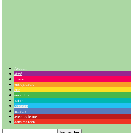
Accueil
aimé
inséré
entreprendre
être
ensemble
naturel
commun
ailleurs
avec les jeunes
dans ma tech