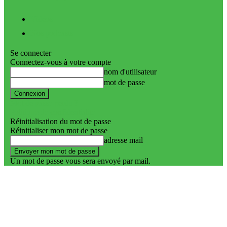
Vidéos
Nos podcasts
Se connecter
Connectez-vous à votre compte
nom d'utilisateur
mot de passe
Mot de passe perdu ?
Politique de confidentialité
Réinitialisation du mot de passe
Réinitialiser mon mot de passe
adresse mail
Un mot de passe vous sera envoyé par mail.