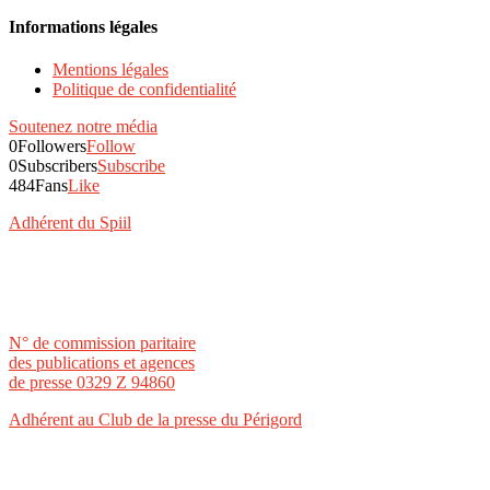
Informations légales
Mentions légales
Politique de confidentialité
Soutenez notre média
0
Followers
Follow
0
Subscribers
Subscribe
484
Fans
Like
Adhérent du Spiil
N° de commission paritaire
des publications et agences
de presse 0329 Z 94860
Adhérent au Club de la presse du Périgord