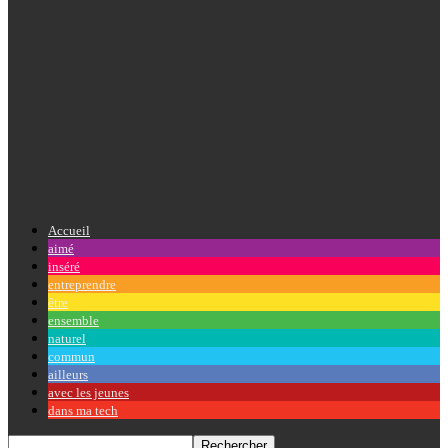
Accueil
aimé
inséré
entreprendre
être
ensemble
naturel
commun
ailleurs
avec les jeunes
dans ma tech