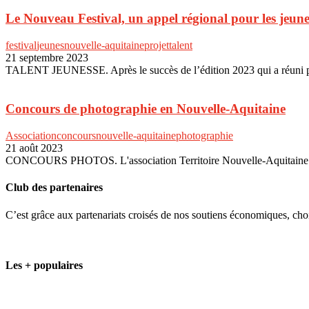
Le Nouveau Festival, un appel régional pour les jeune
festival
jeunes
nouvelle-aquitaine
projet
talent
21 septembre 2023
TALENT JEUNESSE. Après le succès de l’édition 2023 qui a réuni plus 
Concours de photographie en Nouvelle-Aquitaine
Association
concours
nouvelle-aquitaine
photographie
21 août 2023
CONCOURS PHOTOS. L'association Territoire Nouvelle-Aquitaine orga
Club des partenaires
C’est grâce aux partenariats croisés de nos soutiens économiques, ch
Les + populaires