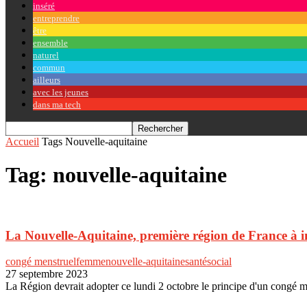
inséré
entreprendre
être
ensemble
naturel
commun
ailleurs
avec les jeunes
dans ma tech
Accueil
Tags
Nouvelle-aquitaine
Tag: nouvelle-aquitaine
La Nouvelle-Aquitaine, première région de France à i
congé menstruel
femme
nouvelle-aquitaine
santé
social
27 septembre 2023
La Région devrait adopter ce lundi 2 octobre le principe d'un congé men