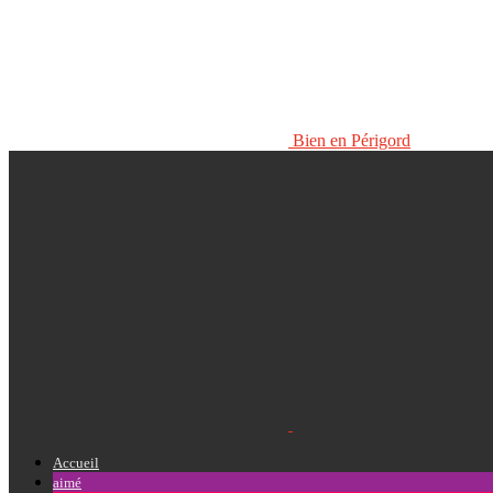
Bien en Périgord
Accueil
aimé