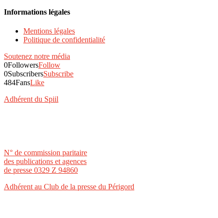
Informations légales
Mentions légales
Politique de confidentialité
Soutenez notre média
0
Followers
Follow
0
Subscribers
Subscribe
484
Fans
Like
Adhérent du Spiil
N° de commission paritaire
des publications et agences
de presse 0329 Z 94860
Adhérent au Club de la presse du Périgord