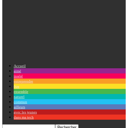
Accueil
aimé
inséré
entreprendre
être
ensemble
naturel
commun
ailleurs
avec les jeunes
dans ma tech