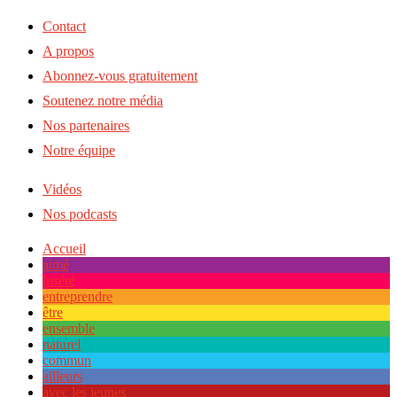
Contact
A propos
Abonnez-vous gratuitement
Soutenez notre média
Nos partenaires
Notre équipe
Vidéos
Nos podcasts
Accueil
aimé
inséré
entreprendre
être
ensemble
naturel
commun
ailleurs
avec les jeunes