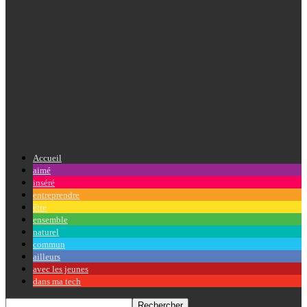
Accueil
aimé
inséré
entreprendre
être
ensemble
naturel
commun
ailleurs
avec les jeunes
dans ma tech