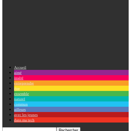
Accueil
aimé
inséré
entreprendre
être
ensemble
naturel
commun
ailleurs
avec les jeunes
dans ma tech