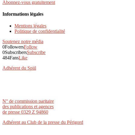
Abonnez-vous gratuitement
Informations légales
Mentions légales
Politique de confidentialité
Soutenez notre média
0
Followers
Follow
0
Subscribers
Subscribe
484
Fans
Like
Adhérent du Spiil
N° de commission paritaire
des publications et agences
de presse 0329 Z 94860
Adhérent au Club de la presse du Périgord