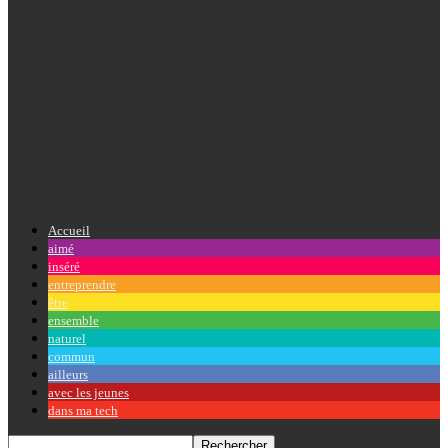
Accueil
aimé
inséré
entreprendre
être
ensemble
naturel
commun
ailleurs
avec les jeunes
dans ma tech