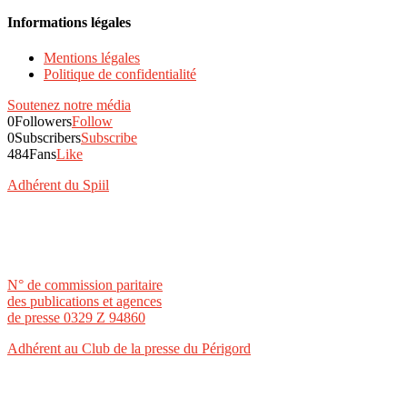
Informations légales
Mentions légales
Politique de confidentialité
Soutenez notre média
0
Followers
Follow
0
Subscribers
Subscribe
484
Fans
Like
Adhérent du Spiil
N° de commission paritaire
des publications et agences
de presse 0329 Z 94860
Adhérent au Club de la presse du Périgord