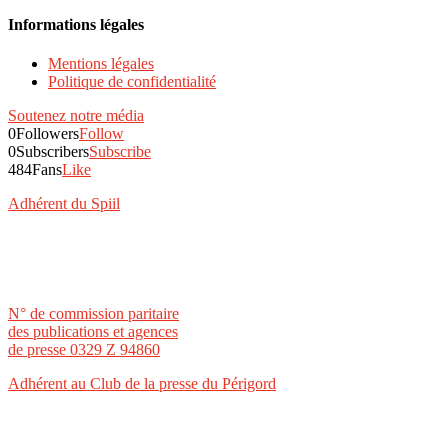
Informations légales
Mentions légales
Politique de confidentialité
Soutenez notre média
0
Followers
Follow
0
Subscribers
Subscribe
484
Fans
Like
Adhérent du Spiil
N° de commission paritaire
des publications et agences
de presse 0329 Z 94860
Adhérent au Club de la presse du Périgord