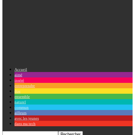
Accueil
aimé
inséré
entreprendre
être
ensemble
naturel
commun
ailleurs
avec les jeunes
dans ma tech