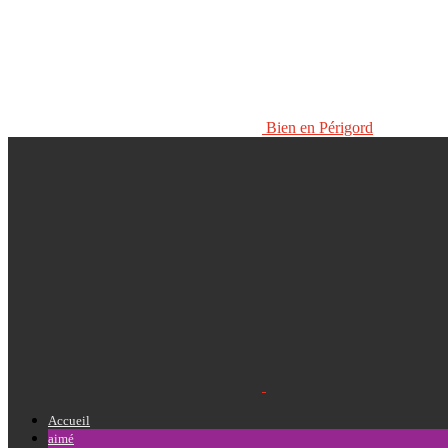
Bien en Périgord
Accueil
aimé