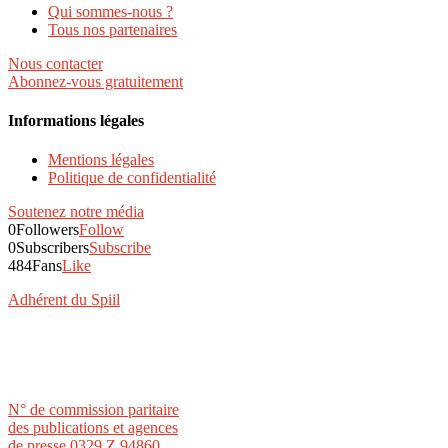
Qui sommes-nous ?
Tous nos partenaires
Nous contacter
Abonnez-vous gratuitement
Informations légales
Mentions légales
Politique de confidentialité
Soutenez notre média
0
Followers
Follow
0
Subscribers
Subscribe
484
Fans
Like
Adhérent du Spiil
N° de commission paritaire
des publications et agences
de presse 0329 Z 94860