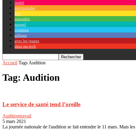
inséré
entreprendre
être
ensemble
naturel
commun
ailleurs
avec les jeunes
dans ma tech
Accueil
Tags
Audition
Tag: Audition
Le service de santé tend l’oreille
Audition
travail
5 mars 2021
La journée nationale de l'audition se fait entendre le 11 mars. Mais les 