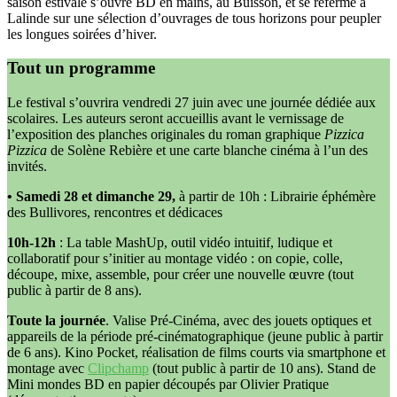
saison estivale s’ouvre BD en mains, au Buisson, et se referme à
Lalinde sur une sélection d’ouvrages de tous horizons pour peupler
les longues soirées d’hiver.
Tout un programme
Le festival s’ouvrira vendredi 27 juin avec une journée dédiée aux
scolaires. Les auteurs seront accueillis avant le vernissage de
l’exposition des planches originales du roman graphique
Pizzica
Pizzica
de Solène Rebière et une carte blanche cinéma à l’un des
invités.
• Samedi 28 et dimanche 29,
à partir de 10h : Librairie éphémère
des Bullivores, rencontres et dédicaces
10h-12h
: La table MashUp, outil vidéo intuitif, ludique et
collaboratif pour s’initier au montage vidéo : on copie, colle,
découpe, mixe, assemble, pour créer une nouvelle œuvre (tout
public à partir de 8 ans).
Toute la journée
. Valise Pré-Cinéma, avec des jouets optiques et
appareils de la période pré-cinématographique (jeune public à partir
de 6 ans). Kino Pocket, réalisation de films courts via smartphone et
montage avec
Clipchamp
(tout public à partir de 10 ans). Stand de
Mini mondes BD en papier découpés par Olivier Pratique