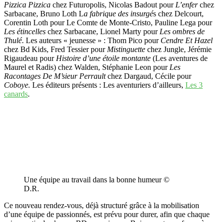
Pizzica
Pizzica
chez Futuropolis, Nicolas Badout pour
L’enfer
chez
Sarbacane, Bruno Loth L
a
fabrique
des
insurgé
s chez Delcourt,
Corentin Loth pour Le Comte de Monte-Cristo, Pauline Lega pour
Les étincelles
chez Sarbacane, Lionel Marty pour
Les ombres de
Thulé
. Les auteurs « jeunesse » : Thom Pico pour
Cendre Et Hazel
chez Bd Kids, Fred Tessier pour
Mistinguette
chez Jungle, Jérémie
Rigaudeau pour
Histoire d’une étoile montante
(Les aventures de
Maurel et Radis) chez Walden, Stéphanie Leon pour
Les
Racontages De M’sieur Perrault
chez Dargaud, Cécile pour
Coboye.
Les éditeurs présents : Les aventuriers d’ailleurs,
Les 3
canards
.
Une équipe au travail dans la bonne humeur ©
D.R.
Ce nouveau rendez-vous, déjà structuré grâce à la mobilisation
d’une équipe de passionnés, est prévu pour durer, afin que chaque