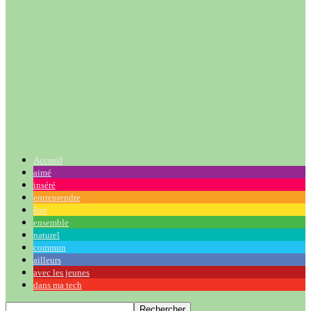
Accueil
aimé
inséré
entreprendre
être
ensemble
naturel
commun
ailleurs
avec les jeunes
dans ma tech