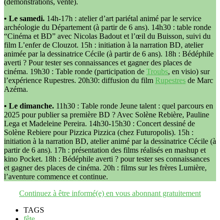
(démonstrations, vente).
• Le samedi.
14h-17h : atelier d’art pariétal animé par le service
archéologie du Département (à partir de 6 ans). 14h30 : table ronde
“Cinéma et BD” avec Nicolas Badout et l’œil du Buisson, suivi du
film L’enfer de Clouzot. 15h : initiation à la narration BD, atelier
animée par la dessinatrice Cécile (à partir de 6 ans). 18h : Bédéphile
averti ? Pour tester ses connaissances et gagner des places de
cinéma. 19h30 : Table ronde (participation de
Troubs
, en visio) sur
l’expérience Rupestres. 20h30: diffusion du film
Rupestres
de Marc
Azéma.
• Le dimanche.
11h30 : Table ronde Jeune talent : quel parcours en
2025 pour publier sa première BD ? Avec Solène Rebière, Pauline
Lega et Madeleine Pereira. 14h30-15h30 : Concert dessiné de
Solène Rebiere pour Pizzica Pizzica (chez Futuropolis). 15h :
initiation à la narration BD, atelier animé par la dessinatrice Cécile (à
partir de 6 ans). 17h : présentation des films réalisés en mashup et
kino Pocket. 18h : Bédéphile averti ? pour tester ses connaissances
et gagner des places de cinéma. 20h : films sur les frères Lumière,
l’aventure commence et continue.
Continuez à être informé(e) en vous abonnant gratuitement
TAGS
fête