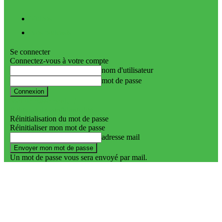
Vidéos
Nos podcasts
Se connecter
Connectez-vous à votre compte
nom d'utilisateur
mot de passe
Mot de passe perdu ?
Politique de confidentialité
Réinitialisation du mot de passe
Réinitialiser mon mot de passe
adresse mail
Un mot de passe vous sera envoyé par mail.