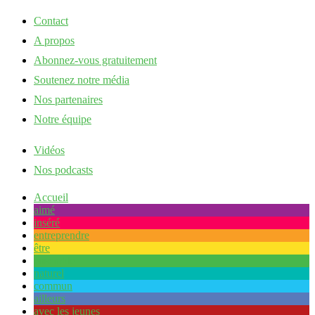
Contact
A propos
Abonnez-vous gratuitement
Soutenez notre média
Nos partenaires
Notre équipe
Vidéos
Nos podcasts
Accueil
aimé
inséré
entreprendre
être
ensemble
naturel
commun
ailleurs
avec les jeunes